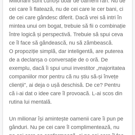
Milionarii sunt curioși doar de oameni rari. Nu de
cei care îi flatează, nu de cei care le cer bani, ci
de cei care gândesc diferit. Dacă vrei să intri în
mintea unui om bogat, trebuie să fii o combinație
între logică și perspectivă. Trebuie să spui ceva
ce îl face să gândească, nu să zâmbească.
O propoziție simplă, dar inteligentă, are puterea
de a declanșa o conversație de o oră. De
exemplu, dacă îi spui unui investitor „majoritatea
companiilor mor pentru că nu știu să-și învețe
clienții”, ai deja o ușă deschisă. De ce? Pentru
că i-ai dat o idee care îl provoacă. L-ai scos din
rutina lui mentală.
Un milionar își amintește oamenii care îi pun pe
gânduri. Nu pe cei care îl complimentează, nu