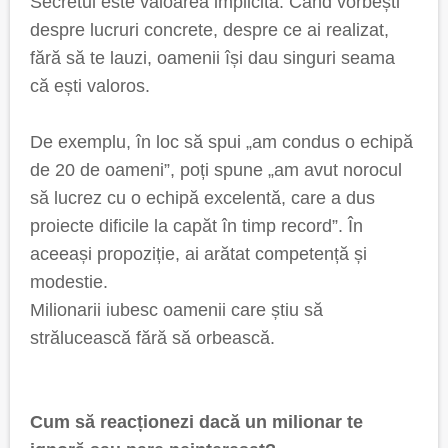
Secretul este valoarea implicită. Când vorbești
despre lucruri concrete, despre ce ai realizat,
fără să te lauzi, oamenii își dau singuri seama
că ești valoros.
De exemplu, în loc să spui „am condus o echipă
de 20 de oameni”, poți spune „am avut norocul
să lucrez cu o echipă excelentă, care a dus
proiecte dificile la capăt în timp record”. În
aceeași propoziție, ai arătat competență și
modestie.
Milionarii iubesc oamenii care știu să
strălucească fără să orbească.
Cum să reacționezi dacă un milionar te