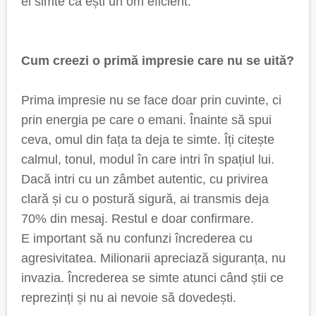
el simte că ești un om eficient.
Cum creezi o primă impresie care nu se uită?
Prima impresie nu se face doar prin cuvinte, ci
prin energia pe care o emani. Înainte să spui
ceva, omul din fața ta deja te simte. Îți citește
calmul, tonul, modul în care intri în spațiul lui.
Dacă intri cu un zâmbet autentic, cu privirea
clară și cu o postură sigură, ai transmis deja
70% din mesaj. Restul e doar confirmare.
E important să nu confunzi încrederea cu
agresivitatea. Milionarii apreciază siguranța, nu
invazia. Încrederea se simte atunci când știi ce
reprezinți și nu ai nevoie să dovedești.