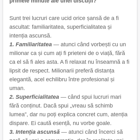
primele minute ale unei discuții?
Sunt trei lucruri care ucid orice șansă de a fi
ascultat: familiaritatea, superficialitatea și
intenția ascunsă.
1. Familiaritatea
— atunci când vorbești cu un
milionar ca și cum ați fi prieteni de o viață, fără
ca el să fi ales asta. A fi relaxat nu înseamnă a fi
lipsit de respect. Milionarii preferă distanța
elegantă, acel echilibru între profesional și
uman.
2. Superficialitatea
— când spui lucruri mari
fără conținut. Dacă spui „vreau să schimb
lumea”, dar nu poți explica concret cum, atenția
dispare. Ei caută esență, nu vorbe goale.
3. Intenția ascunsă
— atunci când încerci să