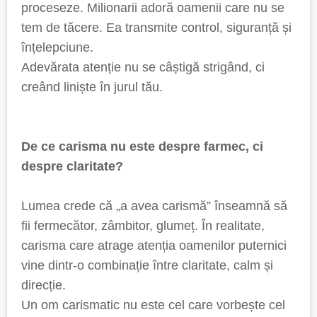
proceseze. Milionarii adoră oamenii care nu se
tem de tăcere. Ea transmite control, siguranță și
înțelepciune.
Adevărata atenție nu se câștigă strigând, ci
creând liniște în jurul tău.
De ce carisma nu este despre farmec, ci
despre claritate?
Lumea crede că „a avea carismă” înseamnă să
fii fermecător, zâmbitor, glumeț. În realitate,
carisma care atrage atenția oamenilor puternici
vine dintr-o combinație între claritate, calm și
direcție.
Un om carismatic nu este cel care vorbește cel