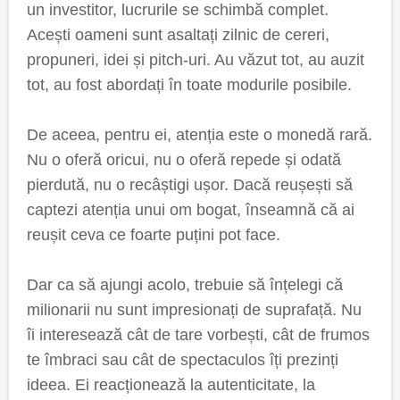
un investitor, lucrurile se schimbă complet.
Acești oameni sunt asaltați zilnic de cereri,
propuneri, idei și pitch-uri. Au văzut tot, au auzit
tot, au fost abordați în toate modurile posibile.
De aceea, pentru ei, atenția este o monedă rară.
Nu o oferă oricui, nu o oferă repede și odată
pierdută, nu o recâștigi ușor. Dacă reușești să
captezi atenția unui om bogat, înseamnă că ai
reușit ceva ce foarte puțini pot face.
Dar ca să ajungi acolo, trebuie să înțelegi că
milionarii nu sunt impresionați de suprafață. Nu
îi interesează cât de tare vorbești, cât de frumos
te îmbraci sau cât de spectaculos îți prezinți
ideea. Ei reacționează la autenticitate, la