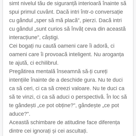
simt nivelul tău de siguranță interioară înainte să
spui primul cuvânt. Dacă intri într-o conversație
cu gândul „sper să mă placă”, pierzi. Dacă intri
cu gândul „sunt curios să învăț ceva din această
interacțiune”, câștigi.
Cei bogați nu caută oameni care îi adoră, ci
oameni care îi provoacă inteligent. Nu aroganța
te ajută, ci echilibrul.
Pregătirea mentală înseamnă să-ți cureți
intențiile înainte de a deschide gura. Nu te duci
ca să ceri, ci ca să creezi valoare. Nu te duci ca
să te vinzi, ci ca să aduci o perspectivă. În loc să
te gândești „ce pot obține?”, gândește „ce pot
aduce?”.
Această schimbare de atitudine face diferența
dintre cei ignorați și cei ascultați.