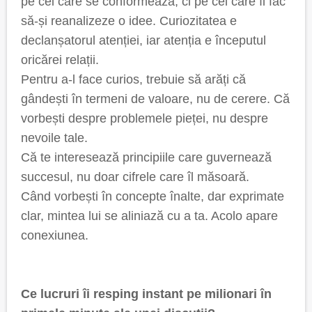
pe cei care se conformează, ci pe cei care îl fac
să-și reanalizeze o idee. Curiozitatea e
declanșatorul atenției, iar atenția e începutul
oricărei relații.
Pentru a-l face curios, trebuie să arăți că
gândești în termeni de valoare, nu de cerere. Că
vorbești despre problemele pieței, nu despre
nevoile tale.
Că te interesează principiile care guvernează
succesul, nu doar cifrele care îl măsoară.
Când vorbești în concepte înalte, dar exprimate
clar, mintea lui se aliniază cu a ta. Acolo apare
conexiunea.
Ce lucruri îi resping instant pe milionari în