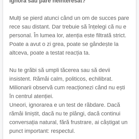
ignoră sau pare neinteresat?
Mulți se pierd atunci când un om de succes pare
rece sau distant. Dar trebuie să înțelegi că nu e
personal. În lumea lor, atenția este filtrată strict.
Poate a avut o zi grea, poate se gândește la
altceva, poate a testat reacția ta.
Nu te grăbi să umpli tăcerea sau să devii
insistent. Rămâi calm, politicos, echilibrat.
Milionarii observă cum reacționezi când nu ești
în centrul atenției.
Uneori, ignorarea e un test de răbdare. Dacă
rămâi liniștit, dacă nu te plângi, dacă continui
conversația natural, fără frustrare, ai câștigat un
punct important: respectul.