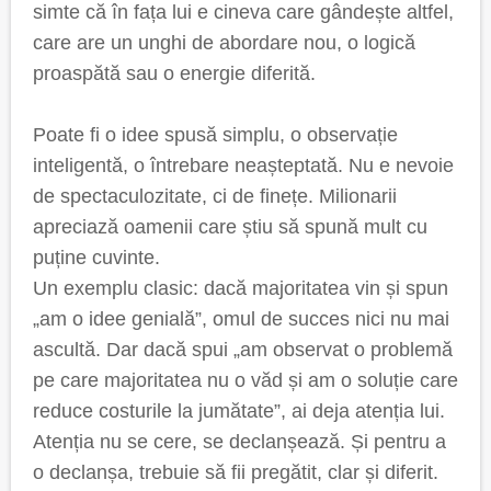
simte că în fața lui e cineva care gândește altfel,
care are un unghi de abordare nou, o logică
proaspătă sau o energie diferită.
Poate fi o idee spusă simplu, o observație
inteligentă, o întrebare neașteptată. Nu e nevoie
de spectaculozitate, ci de finețe. Milionarii
apreciază oamenii care știu să spună mult cu
puține cuvinte.
Un exemplu clasic: dacă majoritatea vin și spun
„am o idee genială”, omul de succes nici nu mai
ascultă. Dar dacă spui „am observat o problemă
pe care majoritatea nu o văd și am o soluție care
reduce costurile la jumătate”, ai deja atenția lui.
Atenția nu se cere, se declanșează. Și pentru a
o declanșa, trebuie să fii pregătit, clar și diferit.