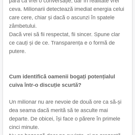
pară că vrei o conversație, dar în realitate vrei
ceva. Milionarii detectează imediat energia celui
care cere, chiar și dacă o ascunzi în spatele
zâmbetului.
Dacă vrei să fii respectat, fii sincer. Spune clar
ce cauți și de ce. Transparența e o formă de
putere.
Cum identifică oamenii bogați potențialul
cuiva într-o discuție scurtă?
Un milionar nu are nevoie de două ore ca să-și
dea seama dacă merită să te asculte mai
departe. De obicei, își face o părere în primele
cinci minute.