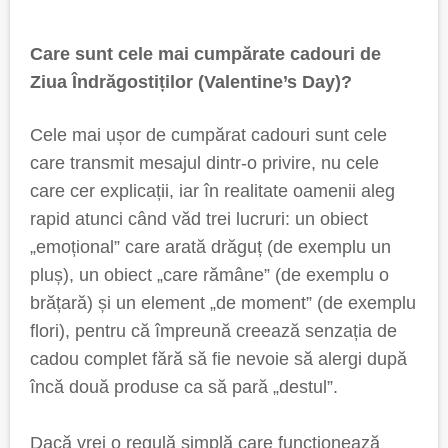
Care sunt cele mai cumpărate cadouri de
Ziua Îndrăgostiților (Valentine’s Day)?
Cele mai ușor de cumpărat cadouri sunt cele
care transmit mesajul dintr-o privire, nu cele
care cer explicații, iar în realitate oamenii aleg
rapid atunci când văd trei lucruri: un obiect
„emoțional” care arată drăguț (de exemplu un
pluș), un obiect „care rămâne” (de exemplu o
brățară) și un element „de moment” (de exemplu
flori), pentru că împreună creează senzația de
cadou complet fără să fie nevoie să alergi după
încă două produse ca să pară „destul”.
Dacă vrei o regulă simplă care funcționează