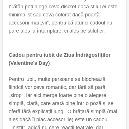
brățări poți alege ceva discret dacă stilul ei este
minimalist sau ceva colorat dacă poartă
accesorii mai „vii”, pentru că atunci cadoul nu
pare ales la întâmplare, ci ales pe stilul ei.
Cadou pentru iubit de Ziua Îndrăgostiților
(Valentine’s Day)
Pentru iubit, multe persoane se blochează
fiindcă vor ceva romantic, dar fără să pară
„sirop”, iar aici merge foarte bine o alegere
simplă, clară, care arată bine într-o poză și se
oferă fără explicații lungi. O brățară simplă (mai
ales dacă îi plac accesoriile) este un cadou
„liniștit”, adică nu cere reacții teatrale, dar