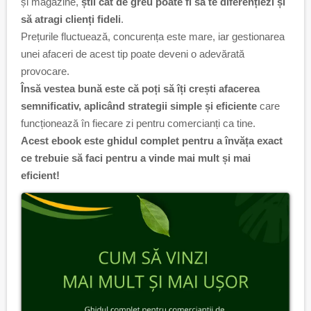
și magazine,
știi cât de greu poate fi să te diferențiezi și
să atragi clienți fideli
.
Prețurile fluctuează, concurența este mare, iar gestionarea
unei afaceri de acest tip poate deveni o adevărată
provocare.
Însă vestea bună este că poți să îți crești afacerea
semnificativ, aplicând strategii simple și eficiente
care
funcționează în fiecare zi pentru comercianți ca tine.
Acest ebook este ghidul complet pentru a învăța exact
ce trebuie să faci pentru a vinde mai mult și mai
eficient!