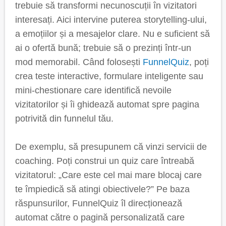
trebuie să transformi necunoscuții în vizitatori
interesați. Aici intervine puterea storytelling-ului,
a emoțiilor și a mesajelor clare. Nu e suficient să
ai o ofertă bună; trebuie să o prezinți într-un
mod memorabil. Când folosești
FunnelQuiz
, poți
crea teste interactive, formulare inteligente sau
mini-chestionare care identifică nevoile
vizitatorilor și îi ghidează automat spre pagina
potrivită din funnelul tău.
De exemplu, să presupunem că vinzi servicii de
coaching. Poți construi un quiz care întreabă
vizitatorul: „Care este cel mai mare blocaj care
te împiedică să atingi obiectivele?” Pe baza
răspunsurilor, FunnelQuiz îl direcționează
automat către o pagină personalizată care