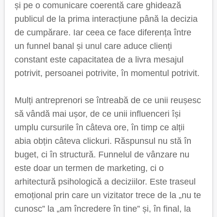
și pe o comunicare coerentă care ghidează
publicul de la prima interacțiune până la decizia
de cumpărare. Iar ceea ce face diferența între
un funnel banal și unul care aduce clienți
constant este capacitatea de a livra mesajul
potrivit, persoanei potrivite, în momentul potrivit.
Mulți antreprenori se întreabă de ce unii reușesc
să vândă mai ușor, de ce unii influenceri își
umplu cursurile în câteva ore, în timp ce alții
abia obțin câteva clickuri. Răspunsul nu stă în
buget, ci în structură. Funnelul de vânzare nu
este doar un termen de marketing, ci o
arhitectură psihologică a deciziilor. Este traseul
emoțional prin care un vizitator trece de la „nu te
cunosc” la „am încredere în tine” și, în final, la