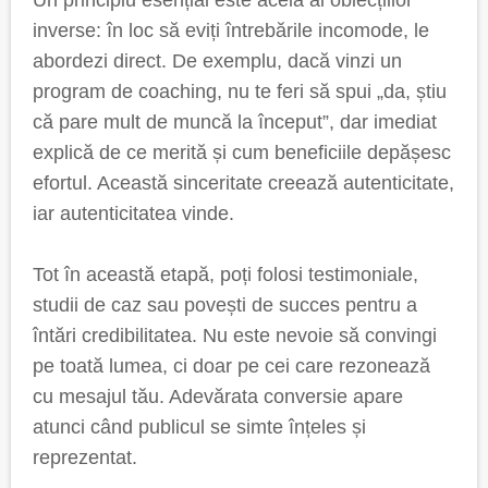
Un principiu esențial este acela al obiecțiilor
inverse: în loc să eviți întrebările incomode, le
abordezi direct. De exemplu, dacă vinzi un
program de coaching, nu te feri să spui „da, știu
că pare mult de muncă la început”, dar imediat
explică de ce merită și cum beneficiile depășesc
efortul. Această sinceritate creează autenticitate,
iar autenticitatea vinde.
Tot în această etapă, poți folosi testimoniale,
studii de caz sau povești de succes pentru a
întări credibilitatea. Nu este nevoie să convingi
pe toată lumea, ci doar pe cei care rezonează
cu mesajul tău. Adevărata conversie apare
atunci când publicul se simte înțeles și
reprezentat.