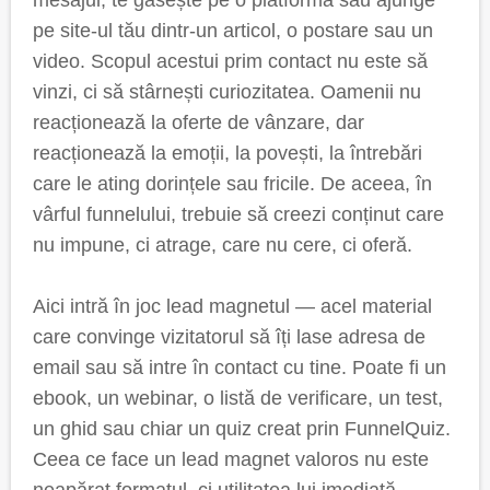
mesajul, te găsește pe o platformă sau ajunge
pe site-ul tău dintr-un articol, o postare sau un
video. Scopul acestui prim contact nu este să
vinzi, ci să stârnești curiozitatea. Oamenii nu
reacționează la oferte de vânzare, dar
reacționează la emoții, la povești, la întrebări
care le ating dorințele sau fricile. De aceea, în
vârful funnelului, trebuie să creezi conținut care
nu impune, ci atrage, care nu cere, ci oferă.
Aici intră în joc lead magnetul — acel material
care convinge vizitatorul să îți lase adresa de
email sau să intre în contact cu tine. Poate fi un
ebook, un webinar, o listă de verificare, un test,
un ghid sau chiar un quiz creat prin FunnelQuiz.
Ceea ce face un lead magnet valoros nu este