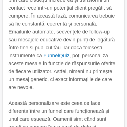
prin care clădești încrederea și transformi un
contact rece într-un potențial client pregătit să
cumpere. În această fază, comunicarea trebuie
să fie constantă, coerentă și personală.
Emailurile automate, secvențele de follow-up
sau mesajele educative devin punți de legătură
între tine și publicul tău. Iar dacă folosești
instrumente ca
FunnelQuiz
, poți personaliza
aceste mesaje în funcție de răspunsurile oferite
de fiecare utilizator. Astfel, nimeni nu primește
un mesaj generic, ci exact informațiile de care
are nevoie.
Această personalizare este ceea ce face
diferența între un funnel care funcționează și
unul care eșuează. Oamenii simt când sunt