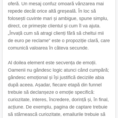
oferă. Un mesaj confuz omoară vânzarea mai
repede decât orice altă greșeală. În loc să
folosești cuvinte mari și ambigue, spune simplu,
direct, ce primește clientul și cum îl va ajuta.
„Învață cum să atragi clienți fără să cheltui mii
de euro pe reclame” este o propoziție clară, care
comunică valoarea în câteva secunde.
Al doilea element este secvența de emoții.
Oamenii nu gândesc logic atunci când cumpără;
gândesc emoțional și își justifică deciziile abia
după aceea. Așadar, fiecare etapă din funnel
trebuie să declanșeze o emoție specifică:
curiozitate, interes, încredere, dorință și, în final,
acțiune. De exemplu, pagina de captare trebuie
să stârnească curiozitate, emailurile trebuie să