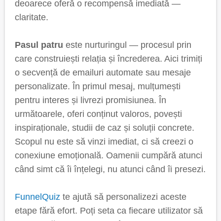
deoarece oferă o recompensă imediată —
claritate.
Pasul patru
este nurturingul — procesul prin
care construiești relația și încrederea. Aici trimiți
o secvență de emailuri automate sau mesaje
personalizate. În primul mesaj, mulțumești
pentru interes și livrezi promisiunea. În
următoarele, oferi conținut valoros, povești
inspiraționale, studii de caz și soluții concrete.
Scopul nu este să vinzi imediat, ci să creezi o
conexiune emoțională. Oamenii cumpără atunci
când simt că îi înțelegi, nu atunci când îi presezi.
FunnelQuiz
te ajută să personalizezi aceste
etape fără efort. Poți seta ca fiecare utilizator să