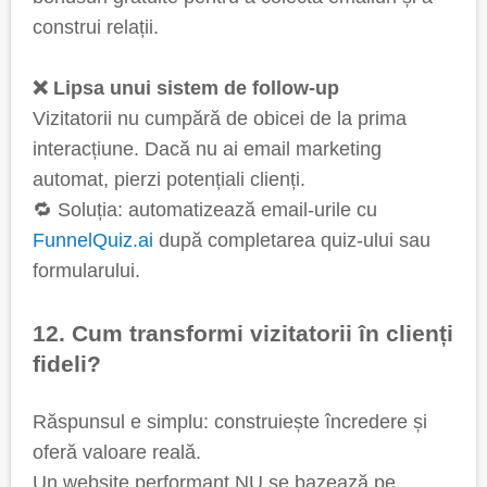
construi relații.
❌ Lipsa unui sistem de follow-up
Vizitatorii nu cumpără de obicei de la prima
interacțiune. Dacă nu ai email marketing
automat, pierzi potențiali clienți.
🔁 Soluția: automatizează email-urile cu
FunnelQuiz.ai
după completarea quiz-ului sau
formularului.
12. Cum transformi vizitatorii în clienți
fideli?
Răspunsul e simplu: construiește încredere și
oferă valoare reală.
Un website performant NU se bazează pe