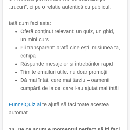
„trucuri”, ci pe o relație autentică cu publicul.
Iată cum faci asta:
Oferă conținut relevant: un quiz, un ghid,
un mini-curs
Fii transparent: arată cine ești, misiunea ta,
echipa
Răspunde mesajelor și întrebărilor rapid
Trimite emailuri utile, nu doar promoții
Dă mai întâi, cere mai târziu – oamenii
cumpără de la cei care i-au ajutat mai întâi
FunnelQuiz.ai
te ajută să faci toate acestea
automat.
13. De ce acum e momentul perfect să îți faci