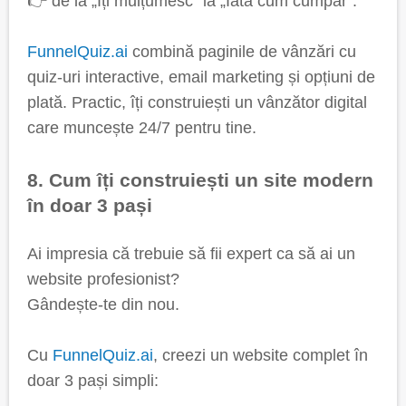
👉 de la „Îți mulțumesc” la „Iată cum cumpăr”.
FunnelQuiz.ai
combină paginile de vânzări cu
quiz-uri interactive, email marketing și opțiuni de
plată. Practic, îți construiești un vânzător digital
care muncește 24/7 pentru tine.
8. Cum îți construiești un site modern
în doar 3 pași
Ai impresia că trebuie să fii expert ca să ai un
website profesionist?
Gândește-te din nou.
Cu
FunnelQuiz.ai
, creezi un website complet în
doar 3 pași simpli: