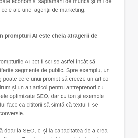
poate economisi săptămâni de muncă și mii de
 cele ale unei agenții de marketing.
n prompturi AI este cheia atragerii de
ompturile AI pot fi scrise astfel încât să
iferite segmente de public. Spre exemplu, un
g poate cere unui prompt să creeze un articol
drum și un alt articol pentru antreprenori cu
ele optimizate SEO, dar cu ton și exemple
i face ca cititorii să simtă că textul li se
conversie.
ă doar la SEO, ci și la capacitatea de a crea