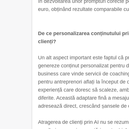
în dezvoltarea unor prompturi corecte 
euro, obținând rezultate comparabile cu
De ce personalizarea conținutului pri
clienți?
Un alt aspect important este faptul că pr
genereze conținut personalizat pentru d
business care vinde servicii de coachin
pentru antreprenori aflați la început de 
experiență care doresc să scaleze, amb
diferite. Această adaptare fină a mesajulu
adresează direct, crescând șansele de 
Atragerea de clienți prin AI nu se rezum