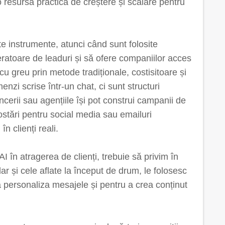
o resursă practică de creștere și scalare pentru
e instrumente, atunci când sunt folosite
eratoare de leaduri și să ofere companiilor acces
 cu greu prin metode tradiționale, costisitoare și
nzi scrise într-un chat, ci sunt structuri
ancerii sau agențiile își pot construi campanii de
ostări pentru social media sau emailuri
n clienți reali.
I în atragerea de clienți, trebuie să privim în
ar și cele aflate la început de drum, le folosesc
 personaliza mesajele și pentru a crea conținut