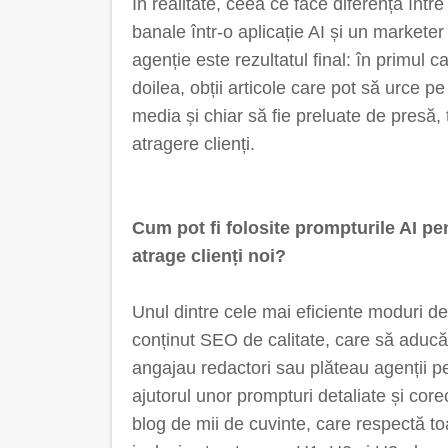
În realitate, ceea ce face diferența într
banale într-o aplicație AI și un markete
agenție este rezultatul final: în primul c
doilea, obții articole care pot să urce p
media și chiar să fie preluate de presă,
atragere clienți.
Cum pot fi folosite prompturile AI p
atrage clienți noi?
Unul dintre cele mai eficiente moduri de
conținut SEO de calitate, care să aducă 
angajau redactori sau plăteau agenții pen
ajutorul unor prompturi detaliate și core
blog de mii de cuvinte, care respectă to