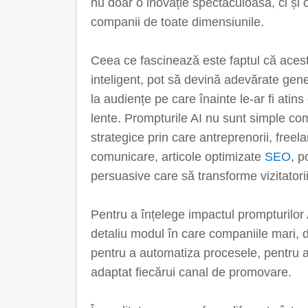
nu doar o inovație spectaculoasă, ci și 
companii de toate dimensiunile.
Ceea ce fascinează este faptul că acest
inteligent, pot să devină adevărate gen
la audiențe pe care înainte le-ar fi atins
lente. Prompturile AI nu sunt simple come
strategice prin care antreprenorii, freel
comunicare, articole optimizate
SEO
, p
persuasive care să transforme vizitatorii î
Pentru a înțelege impactul prompturilor A
detaliu modul în care companiile mari, d
pentru a automatiza procesele, pentru a
adaptat fiecărui canal de promovare.