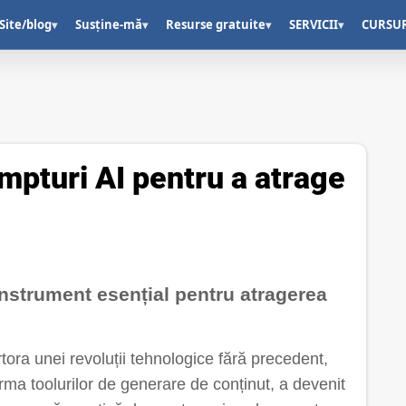
Site/blog
Susține-mă
Resurse gratuite
SERVICII
CURSU
▾
▾
▾
▾
mpturi AI pentru a atrage
instrument esențial pentru atragerea
artora unei revoluții tehnologice fără precedent,
forma toolurilor de generare de conținut, a devenit