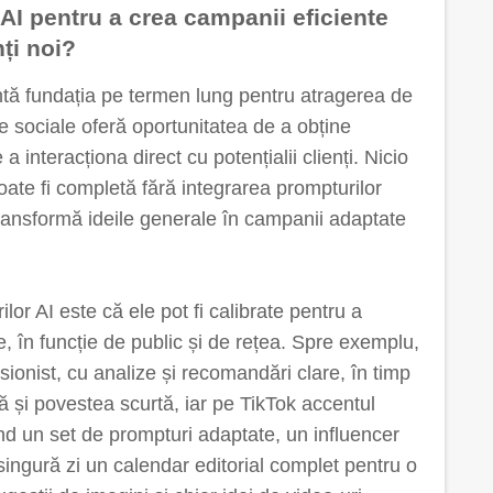
 AI pentru a crea campanii eficiente
ți noi?
ntă fundația pe termen lung pentru atragerea de
lele sociale oferă oportunitatea de a obține
a interacționa direct cu potențialii clienți. Nicio
poate fi completă fără integrarea prompturilor
transformă ideile generale în campanii adaptate
lor AI este că ele pot fi calibrate pentru a
ite, în funcție de public și de rețea. Spre exemplu,
ionist, cu analize și recomandări clare, în timp
 și povestea scurtă, iar pe TikTok accentul
sind un set de prompturi adaptate, un influencer
ingură zi un calendar editorial complet pentru o