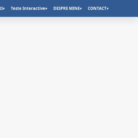
RI
Teste Interactive
DESPRE MINE
CONTACT
▾
▾
▾
▾