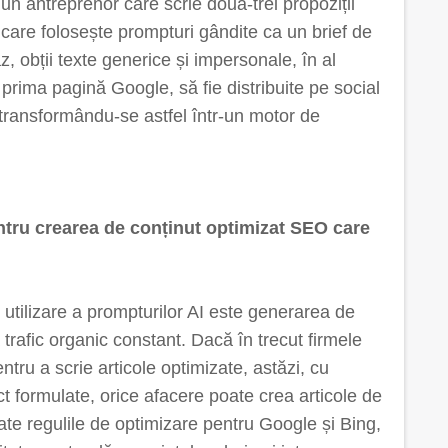
e un antreprenor care scrie două-trei propoziții
r care folosește prompturi gândite ca un brief de
az, obții texte generice și impersonale, în al
e prima pagină Google, să fie distribuite pe social
 transformându-se astfel într-un motor de
entru crearea de conținut optimizat SEO care
 utilizare a prompturilor AI este generarea de
trafic organic constant. Dacă în trecut firmele
tru a scrie articole optimizate, astăzi, cu
ct formulate, orice afacere poate crea articole de
ate regulile de optimizare pentru Google și Bing,