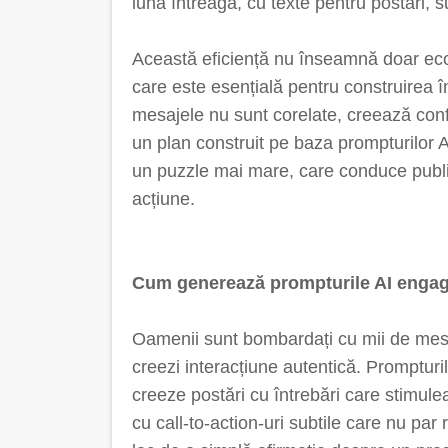
lună întreagă, cu texte pentru postări, su
Această eficiență nu înseamnă doar eco
care este esențială pentru construirea 
mesajele nu sunt corelate, creează conf
un plan construit pe baza prompturilor AI
un puzzle mai mare, care conduce publicu
acțiune.
Cum generează prompturile AI engag
Oamenii sunt bombardați cu mii de mesaj
creezi interacțiune autentică. Prompturile
creeze postări cu întrebări care stimule
cu call-to-action-uri subtile care nu par 