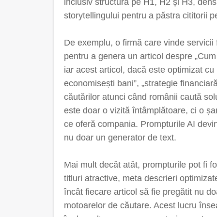
inclusiv structura pe H1, H2 și H3, densi
storytellingului pentru a păstra cititorii
De exemplu, o firmă care vinde servicii 
pentru a genera un articol despre „Cum să
iar acest articol, dacă este optimizat c
economisești bani”, „strategie financiar
căutărilor atunci când românii caută soluț
este doar o vizită întâmplătoare, ci o șa
ce oferă compania. Prompturile AI devin 
nu doar un generator de text.
Mai mult decât atât, prompturile pot fi f
titluri atractive, meta descrieri optimiz
încât fiecare articol să fie pregătit nu doa
motoarelor de căutare. Acest lucru îns