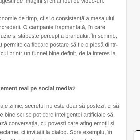
gestii de imagini și chiar idei de video-uri.
nomie de timp, ci și o consistență a mesajului
încrederii. O campanie fragmentată, în care
uzie și slăbește percepția brandului. În schimb,
 permite ca fiecare postare să fie o piesă dintr-
l printr-un funnel bine definit, de la interes la
ement real pe social media?
e zilnic, secretul nu este doar să postezi, ci să
 bine scrise pot cere inteligenței artificiale să
ază conversația, cu povești care ating emoții și
reclame, ci invitații la dialog. Spre exemplu, în