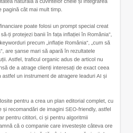
tatea naturală a cuvintelor cheie și integrarea
 pe pagină cât mai mult timp.
financiare poate folosi un prompt special creat
-ți protejezi banii în fața inflației în România”,
u keyworduri precum „inflație România”, „cum să
ă”, are șanse mari să apară în rezultatele
ii. Astfel, traficul organic adus de articol nu
nsă de a atrage clienți interesați de exact ceea
astfel un instrument de atragere leaduri AI și
olosite pentru a crea un plan editorial complet, cu
ate și recomandări de imagini SEO-friendly, astfel
r pentru cititori, ci și pentru algoritmii
eamnă că o companie care investește câteva ore