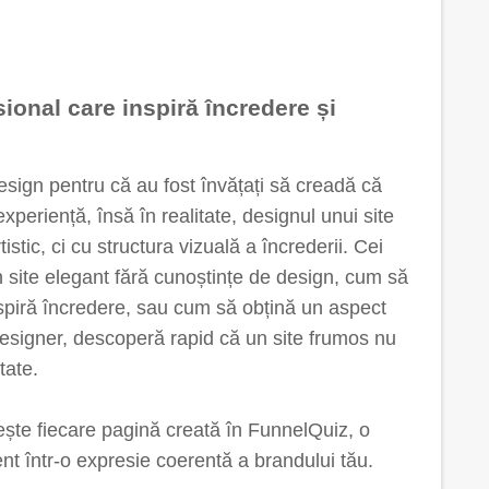
ional care inspiră încredere și
esign pentru că au fost învățați să creadă că
xperiență, însă în realitate, designul unui site
istic, ci cu structura vizuală a încrederii. Cei
site elegant fără cunoștințe de design, cum să
nspiră încredere, sau cum să obțină un aspect
esigner, descoperă rapid că un site frumos nu
tate.
nește fiecare pagină creată în FunnelQuiz, o
nt într-o expresie coerentă a brandului tău.