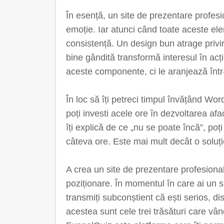
În esență, un site de prezentare profesi
emoție. Iar atunci când toate aceste e
consistență. Un design bun atrage privire
bine gândită transformă interesul în acț
aceste componente, ci le aranjează înt
În loc să îți petreci timpul învățând W
poți investi acele ore în dezvoltarea afa
îți explică de ce „nu se poate încă”, poț
câteva ore. Este mai mult decât o soluți
A crea un site de prezentare profesional
poziționare. În momentul în care ai un sp
transmiți subconștient că ești serios, dis
acestea sunt cele trei trăsături care vân