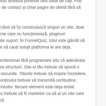
iești această poveste fără bătăi de cap. Poți
 de contact și chiar pagini de ofertă fără să
ercând să își construiască singuri un site, doar
eme care nu funcționează, pluginuri
 de suport. În FunnelQuiz, totul este gândit să
 să cauți soluții platforma le are deja.
profesional fără programare știu că adevărata
tea structurii. Site-ul tău trebuie să spună o
ecunde. Titlurile trebuie să inspire încredere,
onținutul trebuie să transmită certitudine.
ntuitiv: fiecare element este deja testat
u trebuie să fii marketer ca să ai un site care
ți.