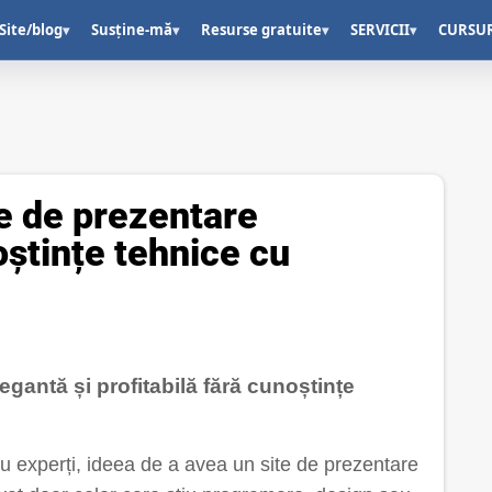
Site/blog
Susține-mă
Resurse gratuite
SERVICII
CURSU
▾
▾
▾
▾
te de prezentare
oștințe tehnice cu
gantă și profitabilă fără cunoștințe
au experți, ideea de a avea un site de prezentare