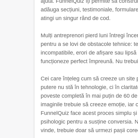
ajuta. FunnelQuiz îți permite să constru
adăuga secțiuni, testimoniale, formulare
atingi un singur rând de cod.
Mulți antreprenori pierd luni întregi înc
pentru a se lovi de obstacole tehnice: t
incompatibile, erori de afișare sau lipsă
funcționeze perfect împreună. Nu trebuie
Cei care înțeleg cum să creeze un site 
putere nu stă în tehnologie, ci în clarita
poveste completă în mai puțin de 60 de s
imaginile trebuie să creeze emoție, iar c
FunnelQuiz face acest proces simplu și i
psihologic pentru a susține conversia. N
vinde, trebuie doar să urmezi pașii corec