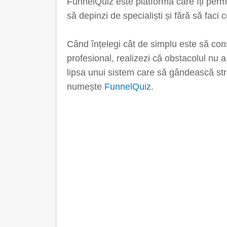
FunnelQuiz este platforma care îți permit
să depinzi de specialiști și fără să faci
Când înțelegi cât de simplu este să con
profesional, realizezi că obstacolul nu a 
lipsa unui sistem care să gândească stra
numește
FunnelQuiz
.