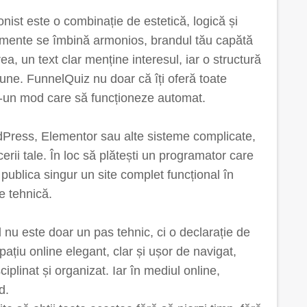
onist este o combinație de estetică, logică și
lemente se îmbină armonios, brandul tău capătă
a, un text clar menține interesul, iar o structură
iune. FunnelQuiz nu doar că îți oferă toate
r-un mod care să funcționeze automat.
ordPress, Elementor sau alte sisteme complicate,
cerii tale. În loc să plătești un programator care
i publica singur un site complet funcțional în
e tehnică.
 nu este doar un pas tehnic, ci o declarație de
ațiu online elegant, clar și ușor de navigat,
ciplinat și organizat. Iar în mediul online,
d.