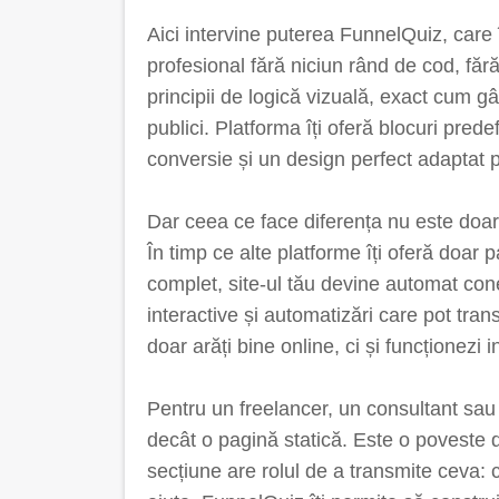
Aici intervine puterea FunnelQuiz, care î
profesional fără niciun rând de cod, făr
principii de logică vizuală, exact cum g
publici. Platforma îți oferă blocuri prede
conversie și un design perfect adaptat pe
Dar ceea ce face diferența nu este doar e
În timp ce alte platforme îți oferă doar 
complet, site-ul tău devine automat cone
interactive și automatizări care pot trans
doar arăți bine online, ci și funcționezi i
Pentru un freelancer, un consultant sau
decât o pagină statică. Este o poveste 
secțiune are rolul de a transmite ceva: ci