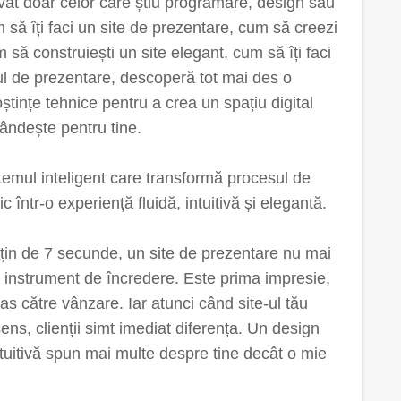
rvat doar celor care știu programare, design sau
să îți faci un site de prezentare, cum să creezi
 să construiești un site elegant, cum să îți faci
-ul de prezentare, descoperă tot mai des o
ștințe tehnice pentru a crea un spațiu digital
ândește pentru tine.
stemul inteligent care transformă procesul de
c într-o experiență fluidă, intuitivă și elegantă.
puțin de 7 secunde, un site de prezentare nu mai
un instrument de încredere. Este prima impresie,
as către vânzare. Iar atunci când site-ul tău
sens, clienții simt imediat diferența. Un design
intuitivă spun mai multe despre tine decât o mie