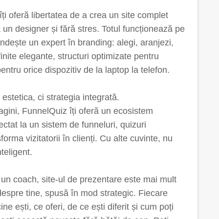
ți oferă libertatea de a crea un site complet
ă un designer și fără stres. Totul funcționează pe
ândește un expert în branding: alegi, aranjezi,
finite elegante, structuri optimizate pentru
ntru orice dispozitiv de la laptop la telefon.
stetica, ci strategia integrată.
pagini, FunnelQuiz îți oferă un ecosistem
ctat la un sistem de funneluri, quizuri
forma vizitatorii în clienți. Cu alte cuvinte, nu
nteligent.
 un coach, site-ul de prezentare este mai mult
despre tine, spusă în mod strategic. Fiecare
ne ești, ce oferi, de ce ești diferit și cum poți