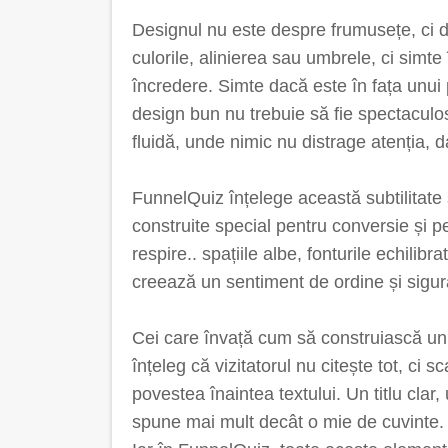
Designul nu este despre frumusețe, ci d
culorile, alinierea sau umbrele, ci simte
încredere. Simte dacă este în fața unui
design bun nu trebuie să fie spectaculos
fluidă, unde nimic nu distrage atenția, d
FunnelQuiz înțelege această subtilitate ș
construite special pentru conversie și 
respire.. spațiile albe, fonturile echilibra
creează un sentiment de ordine și sigur
Cei care învață cum să construiască un 
înțeleg că vizitatorul nu citește tot, c
povestea înaintea textului. Un titlu clar
spune mai mult decât o mie de cuvinte.