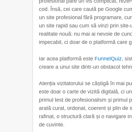
profesional pare un vis complicat, reze
cod. Însă, cei care caută pe Google cum 
un site profesional fără programare, cum
un site rapid sau cum să vinzi prin site
realitate nouă: nu mai ai nevoie de cuno
impecabil, ci doar de o platformă care g
Iar acea platformă este
FunnelQuiz
, si
creare a unui site dintr-un obstacol tehni
Atenția vizitatorului se câștigă în mai 
este doar o carte de vizită digitală, ci 
primul test de profesionalism și primul p
arată curat, ordonat, coerent și plin de 
rafinat, o structură clară și o navigare 
de cuvinte.