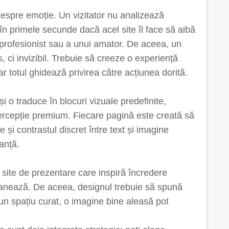
espre emoție. Un vizitator nu analizează
 în primele secunde dacă acel site îl face să aibă
 profesionist sau a unui amator. De aceea, un
, ci invizibil. Trebuie să creeze o experiență
ar totul ghidează privirea către acțiunea dorită.
i o traduce în blocuri vizuale predefinite,
percepție premium. Fiecare pagină este creată să
te și contrastul discret între text și imagine
anță.
site de prezentare care inspiră încredere
i scanează. De aceea, designul trebuie să spună
, un spațiu curat, o imagine bine aleasă pot