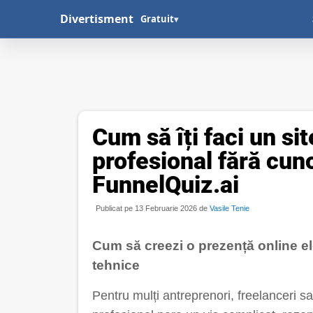
Divertisment
Gratuit
▾
Cum să îți faci un si
profesional fără cun
FunnelQuiz.ai
Publicat pe 13 Februarie 2026 de
Vasile Tenie
Cum să creezi o prezență online ele
tehnice
Pentru mulți antreprenori, freelanceri s