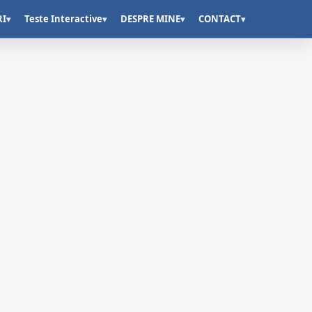
RI
Teste Interactive
DESPRE MINE
CONTACT
▾
▾
▾
▾