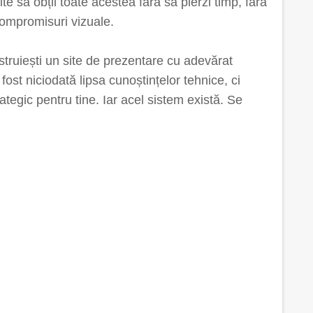
e să obții toate acestea fără să pierzi timp, fără
 compromisuri vizuale.
struiești un site de prezentare cu adevărat
fost niciodată lipsa cunoștințelor tehnice, ci
tegic pentru tine. Iar acel sistem există. Se