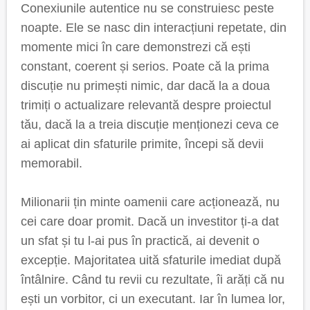
Conexiunile autentice nu se construiesc peste
noapte. Ele se nasc din interacțiuni repetate, din
momente mici în care demonstrezi că ești
constant, coerent și serios. Poate că la prima
discuție nu primești nimic, dar dacă la a doua
trimiți o actualizare relevantă despre proiectul
tău, dacă la a treia discuție menționezi ceva ce
ai aplicat din sfaturile primite, începi să devii
memorabil.
Milionarii țin minte oamenii care acționează, nu
cei care doar promit. Dacă un investitor ți-a dat
un sfat și tu l-ai pus în practică, ai devenit o
excepție. Majoritatea uită sfaturile imediat după
întâlnire. Când tu revii cu rezultate, îi arăți că nu
ești un vorbitor, ci un executant. Iar în lumea lor,