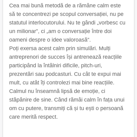
Cea mai bună metodă de a rămâne calm este
să te concentrezi pe scopul conversației, nu pe
statutul interlocutorului. Nu te gândi „vorbesc cu
un milionar”, ci „am o conversație între doi
oameni despre o idee valoroasă”.
Poți exersa acest calm prin simulări. Mulți
antreprenori de succes își antrenează reacțiile
participând la întâlniri dificile, pitch-uri,
prezentări sau podcasturi. Cu cât te expui mai
mult, cu atât îți controlezi mai bine reacțiile.
Calmul nu înseamnă lipsă de emoție, ci
stăpânire de sine. Când rămâi calm în fața unui
om cu putere, transmiți că și tu ești o persoană
care merită respect.