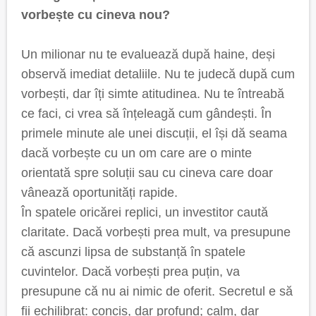
vorbește cu cineva nou?
Un milionar nu te evaluează după haine, deși
observă imediat detaliile. Nu te judecă după cum
vorbești, dar îți simte atitudinea. Nu te întreabă
ce faci, ci vrea să înțeleagă cum gândești. În
primele minute ale unei discuții, el își dă seama
dacă vorbește cu un om care are o minte
orientată spre soluții sau cu cineva care doar
vânează oportunități rapide.
În spatele oricărei replici, un investitor caută
claritate. Dacă vorbești prea mult, va presupune
că ascunzi lipsa de substanță în spatele
cuvintelor. Dacă vorbești prea puțin, va
presupune că nu ai nimic de oferit. Secretul e să
fii echilibrat: concis, dar profund; calm, dar