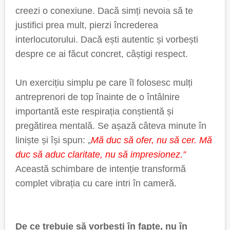
creezi o conexiune. Dacă simți nevoia să te
justifici prea mult, pierzi încrederea
interlocutorului. Dacă ești autentic și vorbești
despre ce ai făcut concret, câștigi respect.
Un exercițiu simplu pe care îl folosesc mulți
antreprenori de top înainte de o întâlnire
importantă este respirația conștientă și
pregătirea mentală. Se așază câteva minute în
liniște și își spun: „
Mă duc să ofer, nu să cer. Mă
duc să aduc claritate, nu să impresionez.”
Această schimbare de intenție transformă
complet vibrația cu care intri în cameră.
De ce trebuie să vorbești în fapte, nu în