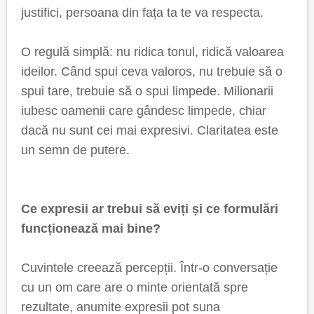
justifici, persoana din fața ta te va respecta.
O regulă simplă: nu ridica tonul, ridică valoarea
ideilor. Când spui ceva valoros, nu trebuie să o
spui tare, trebuie să o spui limpede. Milionarii
iubesc oamenii care gândesc limpede, chiar
dacă nu sunt cei mai expresivi. Claritatea este
un semn de putere.
Ce expresii ar trebui să eviți și ce formulări
funcționează mai bine?
Cuvintele creează percepții. Într-o conversație
cu un om care are o minte orientată spre
rezultate, anumite expresii pot suna