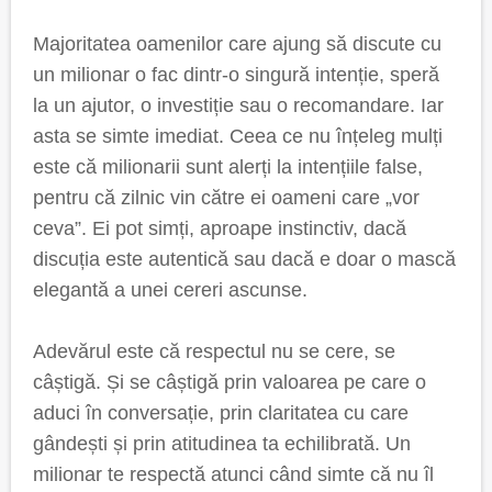
Majoritatea oamenilor care ajung să discute cu
un milionar o fac dintr-o singură intenție, speră
la un ajutor, o investiție sau o recomandare. Iar
asta se simte imediat. Ceea ce nu înțeleg mulți
este că milionarii sunt alerți la intențiile false,
pentru că zilnic vin către ei oameni care „vor
ceva”. Ei pot simți, aproape instinctiv, dacă
discuția este autentică sau dacă e doar o mască
elegantă a unei cereri ascunse.
Adevărul este că respectul nu se cere, se
câștigă. Și se câștigă prin valoarea pe care o
aduci în conversație, prin claritatea cu care
gândești și prin atitudinea ta echilibrată. Un
milionar te respectă atunci când simte că nu îl