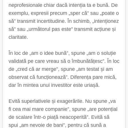
neprofesionale chiar dacă intenția ta e bună. De
exemplu, expresii precum „sper că” sau „poate o
să” transmit incertitudine. În schimb, „intenționez
să” sau „următorul pas este” transmit acțiune și
claritate.
În loc de „am o idee bună”, spune „am o soluție
validată pe care vreau să o îmbunătățesc”. În loc
de „cred că ar merge”, spune „am testat și am
observat că funcționează”. Diferența pare mică,
dar în mintea unui investitor este uriașă.
Evită superlativele și exagerările. Nu spune „va
fi cea mai mare companie”, spune „are potențial
de scalare într-o piață neacoperită”. Evită să
spui „am nevoie de bani”, pentru că sună a