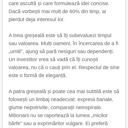
care ascultă și care formulează idei concise.
Dacă vorbești mai mult de 60% din timp, ai
pierdut deja interesul lor.
A treia greșeală este să îți subevaluezi timpul
sau valoarea. Mulți oameni, în încercarea de a fi
„umili”, ajung să pară nesiguri sau dependenți.
Un investitor vrea să vadă că îți cunoști
valoarea, nu că o cauți prin el. Respectul de sine
este o formă de eleganță.
A patra greșeală și poate cea mai subtilă este să
folosești un limbaj neadecvat: expresii banale,
glume nepotrivite, comparații neinspirate.
Milionarii nu se raportează la lumea „micilor
bârfe” sau a exprimărilor vulgare. Ei preferă