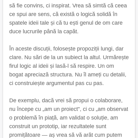
să fie convins, ci inspirat. Vrea să simtă că ceea
ce spui are sens, că există o logică solidă în
spatele ideii tale și că tu ești genul de om care
duce lucrurile până la capăt.
În aceste discuții, folosește propoziții lungi, dar
clare. Nu sări de la un subiect la altul. Urmărește
firul logic al ideii și lasă-l să respire. Un om
bogat apreciază structura. Nu îl ameți cu detalii,
ci construiește argumentul pas cu pas.
De exemplu, dacă vrei să propui o colaborare,
nu începe cu „am un proiect”, ci cu „am observat
o problemă în piață, am validat o soluție, am
construit un prototip, iar rezultatele sunt
promițătoare — aș vrea să vă arăt cum putem