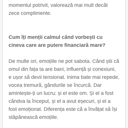
momentul potrivit, valorează mai mult decât
zece complimente.
Cum îți menții calmul când vorbești cu
cineva care are putere financiară mare?
De multe ori, emoțiile ne pot sabota. Când știi că
omul din fața ta are bani, influență și conexiuni,
e ușor să devii tensionat. Inima bate mai repede,
vocea tremură, gândurile se încurcă. Dar
amintește-ți un lucru: și el este om. Și el a fost
cândva la început, și el a avut eșecuri, și el a
fost emoționat. Diferența este că a învățat să își
stăpânească emoțiile.