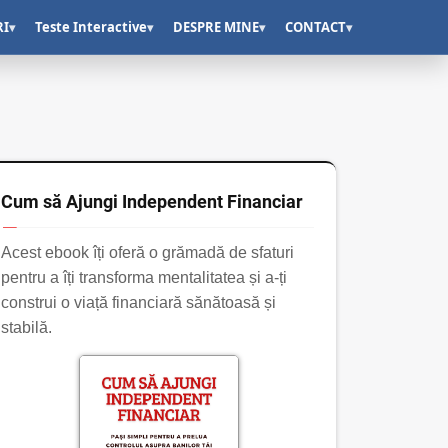
RI
Teste Interactive
DESPRE MINE
CONTACT
▾
▾
▾
▾
Cum să Ajungi Independent Financiar
Acest ebook îți oferă o grămadă de sfaturi
pentru a îți transforma mentalitatea și a-ți
construi o viață financiară sănătoasă și
stabilă.