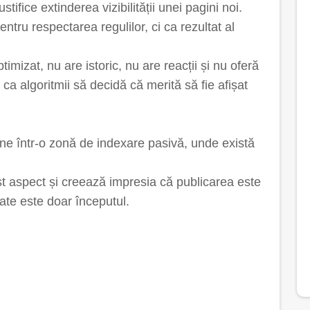
ifice extinderea vizibilității unei pagini noi.
tru respectarea regulilor, ci ca rezultat al
imizat, nu are istoric, nu are reacții și nu oferă
a algoritmii să decidă că merită să fie afișat
mâne într-o zonă de indexare pasivă, unde există
t aspect și creează impresia că publicarea este
tate este doar începutul.