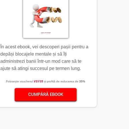
În acest ebook, vei descoperi pașii pentru a
depăși blocajele mentale și să îți
administrezi banii într-un mod care să te
ajute să atingi succesul pe termen lung.
Folosește voucherul
VSY35
și profită de reducerea de
35%
CUMPĂRĂ EBOOK