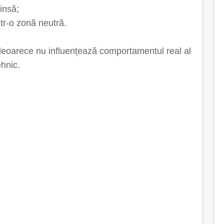
insă;
tr-o zonă neutră.
deoarece nu influențează comportamentul real al
ehnic.