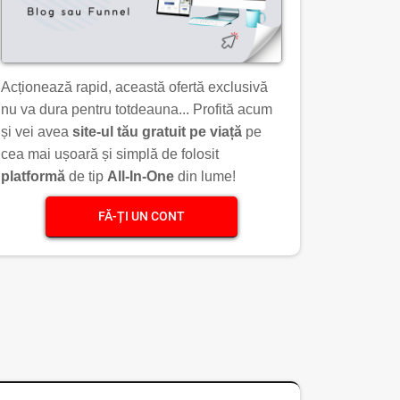
Acționează rapid, această ofertă exclusivă
nu va dura pentru totdeauna... Profită acum
și vei avea
site-ul tău gratuit pe viață
pe
cea mai ușoară și simplă de folosit
platformă
de tip
All-In-One
din lume!
FĂ-ȚI UN CONT