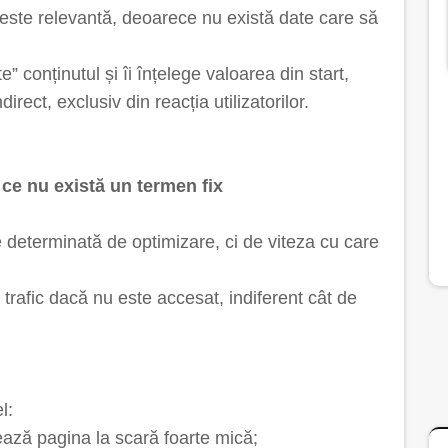
i este relevantă, deoarece nu există date care să
 conținutul și îi înțelege valoarea din start,
irect, exclusiv din reacția utilizatorilor.
 ce nu există un termen fix
te determinată de optimizare, ci de viteza cu care
 trafic dacă nu este accesat, indiferent cât de
l:
ază pagina la scară foarte mică;