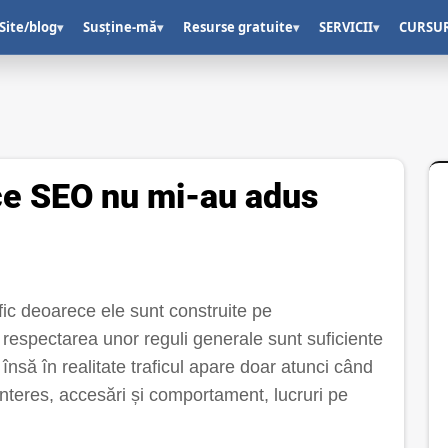
Site/blog
Susține-mă
Resurse gratuite
SERVICII
CURSU
▾
▾
▾
▾
ice SEO nu mi-au adus
fic deoarece ele sunt construite pe
respectarea unor reguli generale sunt suficiente
 însă în realitate traficul apare doar atunci când
interes, accesări și comportament, lucruri pe