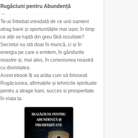
Rugăciuni pentru Abundență
Te-ai întrebat vreodată de ce unii oameni
atrag banii și oportunitățile mai ușor, în timp
ce alții se luptă din greu fără rezultate?
Secretul nu stă doar în muncă, ci și în
energia pe care o emitem, în gândurile
noastre și, mai ales, în conexiunea noastră
cu divinitatea.
Acest ebook îți va arăta cum să folosești
Rugăciunea, afirmațiile și tehnicile spirituale
pentru a atrage bani, succes și prosperitate
în viața ta.