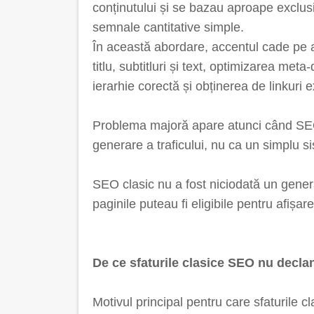
conținutului și se bazau aproape exclusiv
semnale cantitative simple.
În această abordare, accentul cade pe a
titlu, subtitluri și text, optimizarea meta-
ierarhie corectă și obținerea de linkuri 
Problema majoră apare atunci când SEO
generare a traficului, nu ca un simplu s
SEO clasic nu a fost niciodată un genera
paginile puteau fi eligibile pentru afișare
De ce sfaturile clasice SEO nu declan
Motivul principal pentru care sfaturile c