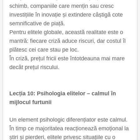
schimb, companiile care mențin sau cresc
investițiile în inovație și extindere câștigă cote
semnificative de piață.
Pentru elitele globale, această realitate este o
mantră: fiecare criză aduce riscuri, dar costul îl
plătesc cei care stau pe loc.
În criză, prețul fricii este întotdeauna mai mare
decât prețul riscului.
Lecția 10: Psihologia elitelor – calmul în
mijlocul furtunii
Un element psihologic diferențiator este calmul.
În timp ce majoritatea reacționează emoțional la
știri și pierderi, elitele privesc situațiile cu o