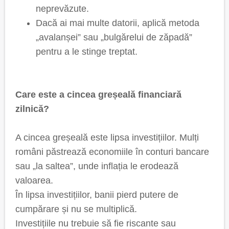
neprevăzute.
Dacă ai mai multe datorii, aplică metoda
„avalanșei” sau „bulgărelui de zăpadă”
pentru a le stinge treptat.
Care este a cincea greșeală financiară
zilnică?
A cincea greșeală este lipsa investițiilor. Mulți
români păstrează economiile în conturi bancare
sau „la saltea”, unde inflația le erodează
valoarea.
În lipsa investițiilor, banii pierd putere de
cumpărare și nu se multiplică.
Investițiile nu trebuie să fie riscante sau