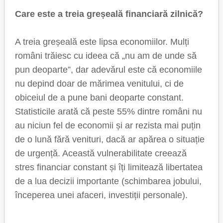
Care este a treia greșeală financiară zilnică?
A treia greșeală este lipsa economiilor. Mulți
români trăiesc cu ideea că „nu am de unde să
pun deoparte”, dar adevărul este că economiile
nu depind doar de mărimea venitului, ci de
obiceiul de a pune bani deoparte constant.
Statisticile arată că peste 55% dintre români nu
au niciun fel de economii și ar rezista mai puțin
de o lună fără venituri, dacă ar apărea o situație
de urgență. Această vulnerabilitate creează
stres financiar constant și îți limitează libertatea
de a lua decizii importante (schimbarea jobului,
începerea unei afaceri, investiții personale).