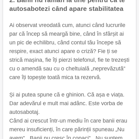
autosabotezi când apare stabilitatea
Ai observat vreodată cum, atunci când lucrurile
par că încep să meargă bine, când în sfârșit ai
un pic de echilibru, când contul tău începe să
respire, exact atunci apare o criză? Fie ți se
strică mașina, fie îți pierzi telefonul, fie te trezești
cu o amendă sau cu o cheltuială „neprevăzută”
care îți topește toată mica ta rezervă.
Și ai putea spune că e ghinion. Că așa e viața.
Dar adevărul e mult mai adânc. Este vorba de
autosabotaj.
Când ai crescut într-un mediu în care banii erau
mereu insuficienți, în care părinții spuneau „Nu
avem”, „Banii nu cresc în copaci”, „Nu suntem