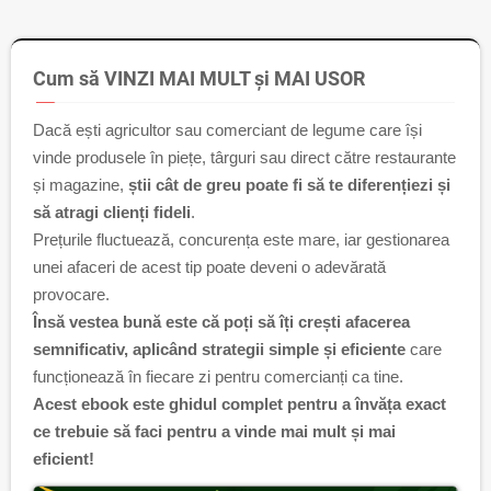
Cum să VINZI MAI MULT și MAI USOR
Dacă ești agricultor sau comerciant de legume care își
vinde produsele în piețe, târguri sau direct către restaurante
și magazine,
știi cât de greu poate fi să te diferențiezi și
să atragi clienți fideli
.
Prețurile fluctuează, concurența este mare, iar gestionarea
unei afaceri de acest tip poate deveni o adevărată
provocare.
Însă vestea bună este că poți să îți crești afacerea
semnificativ, aplicând strategii simple și eficiente
care
funcționează în fiecare zi pentru comercianți ca tine.
Acest ebook este ghidul complet pentru a învăța exact
ce trebuie să faci pentru a vinde mai mult și mai
eficient!