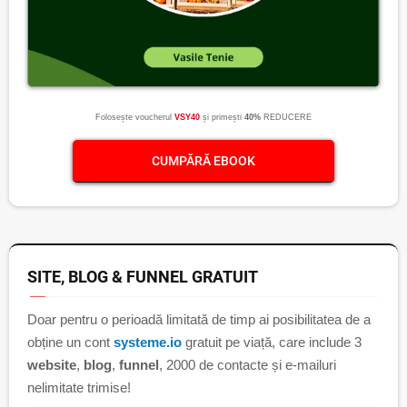
Folosește voucherul
VSY40
și primești
40%
REDUCERE
CUMPĂRĂ EBOOK
SITE, BLOG & FUNNEL GRATUIT
Doar pentru o perioadă limitată de timp ai posibilitatea de a
obține un cont
systeme.io
gratuit pe viață, care include 3
website
,
blog
,
funnel
, 2000 de contacte și e-mailuri
nelimitate trimise!