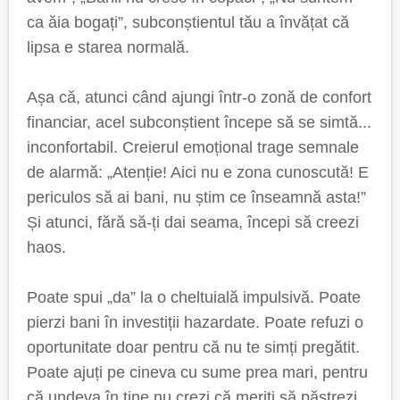
ca ăia bogați”, subconștientul tău a învățat că
lipsa e starea normală.
Așa că, atunci când ajungi într-o zonă de confort
financiar, acel subconștient începe să se simtă...
inconfortabil. Creierul emoțional trage semnale
de alarmă: „Atenție! Aici nu e zona cunoscută! E
periculos să ai bani, nu știm ce înseamnă asta!”
Și atunci, fără să-ți dai seama, începi să creezi
haos.
Poate spui „da” la o cheltuială impulsivă. Poate
pierzi bani în investiții hazardate. Poate refuzi o
oportunitate doar pentru că nu te simți pregătit.
Poate ajuți pe cineva cu sume prea mari, pentru
că undeva în tine nu crezi că meriți să păstrezi.