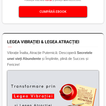
Folosește voucherul
VSY30
și primești
30%
REDUCERE.
CUMPĂRĂ EBOOK
LEGEA VIBRAȚIEI & LEGEA ATRACȚIEI
Vibrație Înalta, Atracție Puternică: Descoperă
Secretele
unei vieți Abundente
și Împlinite, plină de Succes și
Fericire!