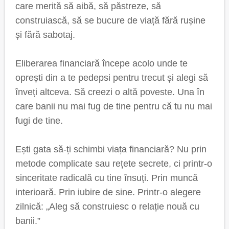
care merită să aibă, să păstreze, să
construiască, să se bucure de viață fără rușine
și fără sabotaj.
Eliberarea financiară începe acolo unde te
oprești din a te pedepsi pentru trecut și alegi să
înveți altceva. Să creezi o altă poveste. Una în
care banii nu mai fug de tine pentru că tu nu mai
fugi de tine.
Ești gata să-ți schimbi viața financiară? Nu prin
metode complicate sau rețete secrete, ci printr-o
sinceritate radicală cu tine însuți. Prin muncă
interioară. Prin iubire de sine. Printr-o alegere
zilnică: „Aleg să construiesc o relație nouă cu
banii.”