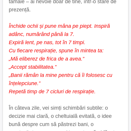
tămâie – ai nevoie doar de tine, într-o stare de
prezență.
Închide ochii și pune mâna pe piept. Inspiră
adânc, numărând până la 7.
Expiră lent, pe nas, tot în 7 timpi.
Cu fiecare respirație, spune în mintea ta:
„Mă eliberez de frica de a avea.”
„Accept stabilitatea.”
„Banii rămân la mine pentru că îi folosesc cu
înțelepciune.”
Repetă timp de 7 cicluri de respirație.
În câteva zile, vei simți schimbări subtile: o
decizie mai clară, o cheltuială evitată, o idee
bună despre cum să păstrezi bani, o