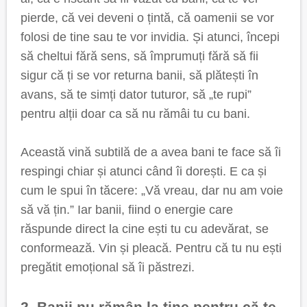
pierde, că vei deveni o țintă, că oamenii se vor
folosi de tine sau te vor invidia. Și atunci, începi
să cheltui fără sens, să împrumuți fără să fii
sigur că ți se vor returna banii, să plătești în
avans, să te simți dator tuturor, să „te rupi”
pentru alții doar ca să nu rămâi tu cu bani.
Această vină subtilă de a avea bani te face să îi
respingi chiar și atunci când îi dorești. E ca și
cum le spui în tăcere: „Vă vreau, dar nu am voie
să vă țin.” Iar banii, fiind o energie care
răspunde direct la cine ești tu cu adevărat, se
conformează. Vin și pleacă. Pentru că tu nu ești
pregătit emoțional să îi păstrezi.
2. Banii nu rămân la tine pentru că te