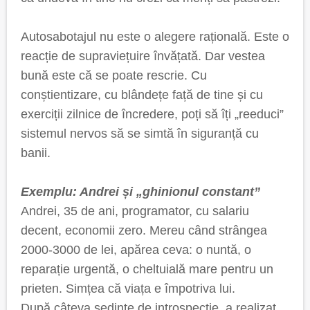
Autosabotajul nu este o alegere rațională. Este o
reacție de supraviețuire învățată. Dar vestea
bună este că se poate rescrie. Cu
conștientizare, cu blândețe față de tine și cu
exerciții zilnice de încredere, poți să îți „reeduci”
sistemul nervos să se simtă în siguranță cu
banii.
Exemplu: Andrei și „ghinionul constant”
Andrei, 35 de ani, programator, cu salariu
decent, economii zero. Mereu când strângea
2000-3000 de lei, apărea ceva: o nuntă, o
reparație urgentă, o cheltuială mare pentru un
prieten. Simțea că viața e împotriva lui.
După câteva ședințe de introspecție, a realizat