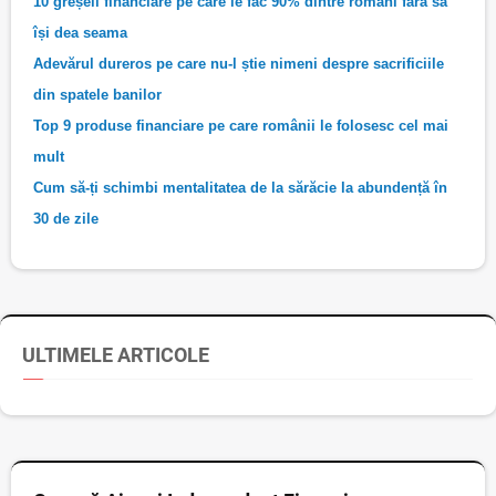
10 greșeli financiare pe care le fac 90% dintre români fără să
își dea seama
Adevărul dureros pe care nu-l știe nimeni despre sacrificiile
din spatele banilor
Top 9 produse financiare pe care românii le folosesc cel mai
mult
Cum să-ți schimbi mentalitatea de la sărăcie la abundență în
30 de zile
ULTIMELE ARTICOLE