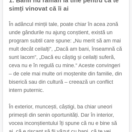
1. Banii nu rămân la tine pentru că te
simți vinovat că îi ai
În adâncul minții tale, poate chiar în acea zonă
unde gândurile nu ajung conștient, există un
program subtil care spune: „Nu merit să am mai
mult decât ceilalți”, „Dacă am bani, înseamnă că
sunt lacom”, „Dacă eu câștig și ceilalți suferă,
ceva nu e în regulă cu mine.” Aceste convingeri
– de cele mai multe ori moștenite din familie, din
biserică sau din cultură – creează un conflict
intern puternic.
În exterior, muncești, câștigi, ba chiar uneori
primești din senin oportunități. Dar în interior,
vocea inconștientului îți spune că nu e bine să
ai, că e riscant să fii văzut cu bani, că te vei