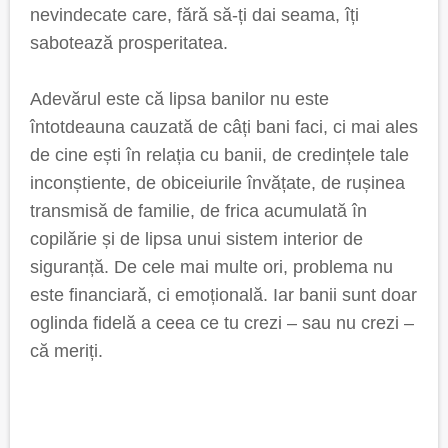
nevindecate care, fără să-ți dai seama, îți
sabotează prosperitatea.
Adevărul este că lipsa banilor nu este
întotdeauna cauzată de câți bani faci, ci mai ales
de cine ești în relația cu banii, de credințele tale
inconștiente, de obiceiurile învățate, de rușinea
transmisă de familie, de frica acumulată în
copilărie și de lipsa unui sistem interior de
siguranță. De cele mai multe ori, problema nu
este financiară, ci emoțională. Iar banii sunt doar
oglinda fidelă a ceea ce tu crezi – sau nu crezi –
că meriți.