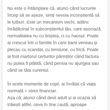
Nu este o întâmplare că, atunci când lucrurile
încep să se așeze, simți nevoia inconștientă să
le tulburi. Este un mecanism vechi, adânc
înrădăcinat în subconștientul tău, care asociază
normalitatea nu cu liniștea, ci cu haosul. Poate
ai crescut într-o familie în care banii veneau și
plecau cu scandal, cu tensiune, cu frică. Poate
ai fost martorul certurilor părinților când factura
nu putea fi plătită, când pensia nu ajungea sau
când se tăia curentul.
În acele momente de copil, ai învățat că viața
normală = stres financiar.
Așa că, atunci când devii adult și ai ocazia să
trăiești altfel, ceva în tine caută, aproape