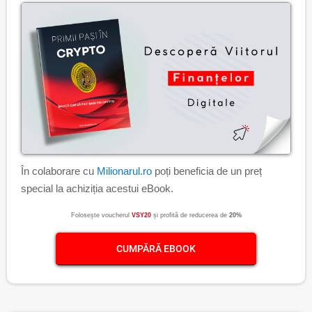
În colaborare cu
Milionarul.ro
poți beneficia de un preț
special la achiziția acestui eBook.
Folosește voucherul
VSY20
și profită de reducerea de
20%
CUMPĂRĂ EBOOK