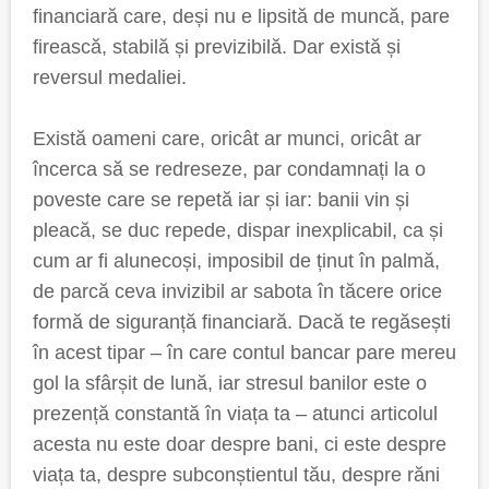
financiară care, deși nu e lipsită de muncă, pare
firească, stabilă și previzibilă. Dar există și
reversul medaliei.
Există oameni care, oricât ar munci, oricât ar
încerca să se redreseze, par condamnați la o
poveste care se repetă iar și iar: banii vin și
pleacă, se duc repede, dispar inexplicabil, ca și
cum ar fi alunecoși, imposibil de ținut în palmă,
de parcă ceva invizibil ar sabota în tăcere orice
formă de siguranță financiară. Dacă te regăsești
în acest tipar – în care contul bancar pare mereu
gol la sfârșit de lună, iar stresul banilor este o
prezență constantă în viața ta – atunci articolul
acesta nu este doar despre bani, ci este despre
viața ta, despre subconștientul tău, despre răni