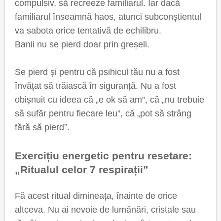
compulsiv, să recreeze familiarul. Iar dacă
familiarul înseamnă haos, atunci subconștientul
va sabota orice tentativă de echilibru.
Banii nu se pierd doar prin greșeli.
Se pierd și pentru că psihicul tău nu a fost
învățat să trăiască în siguranță. Nu a fost
obișnuit cu ideea că „e ok să am”, că „nu trebuie
să sufăr pentru fiecare leu”, că „pot să strâng
fără să pierd”.
Exercițiu energetic pentru resetare:
„Ritualul celor 7 respirații”
Fă acest ritual dimineața, înainte de orice
altceva. Nu ai nevoie de lumânări, cristale sau