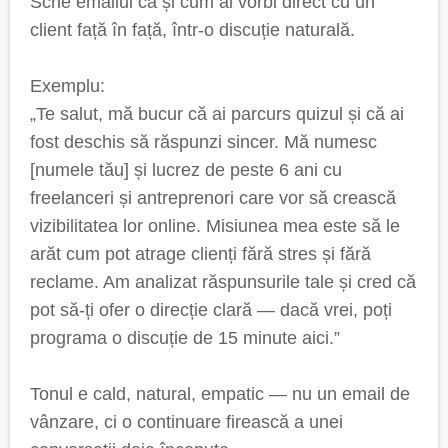
Scrie emailul ca și cum ai vorbi direct cu un
client față în față, într-o discuție naturală.
Exemplu:
„Te salut, mă bucur că ai parcurs quizul și că ai
fost deschis să răspunzi sincer. Mă numesc
[numele tău] și lucrez de peste 6 ani cu
freelanceri și antreprenori care vor să crească
vizibilitatea lor online. Misiunea mea este să le
arăt cum pot atrage clienți fără stres și fără
reclame. Am analizat răspunsurile tale și cred că
pot să-ți ofer o direcție clară — dacă vrei, poți
programa o discuție de 15 minute aici.”
Tonul e cald, natural, empatic — nu un email de
vânzare, ci o continuare firească a unei