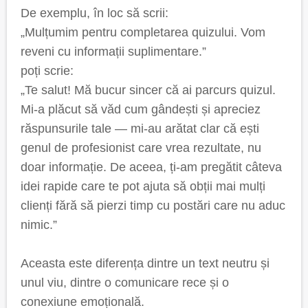
De exemplu, în loc să scrii:
„Mulțumim pentru completarea quizului. Vom
reveni cu informații suplimentare.”
poți scrie:
„Te salut! Mă bucur sincer că ai parcurs quizul.
Mi-a plăcut să văd cum gândești și apreciez
răspunsurile tale — mi-au arătat clar că ești
genul de profesionist care vrea rezultate, nu
doar informație. De aceea, ți-am pregătit câteva
idei rapide care te pot ajuta să obții mai mulți
clienți fără să pierzi timp cu postări care nu aduc
nimic.”
Aceasta este diferența dintre un text neutru și
unul viu, dintre o comunicare rece și o
conexiune emoțională.