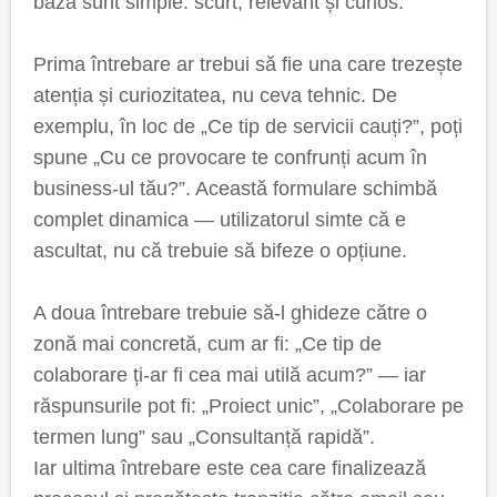
bază sunt simple: scurt, relevant și curios.
Prima întrebare ar trebui să fie una care trezește
atenția și curiozitatea, nu ceva tehnic. De
exemplu, în loc de „Ce tip de servicii cauți?”, poți
spune „Cu ce provocare te confrunți acum în
business-ul tău?”. Această formulare schimbă
complet dinamica — utilizatorul simte că e
ascultat, nu că trebuie să bifeze o opțiune.
A doua întrebare trebuie să-l ghideze către o
zonă mai concretă, cum ar fi: „Ce tip de
colaborare ți-ar fi cea mai utilă acum?” — iar
răspunsurile pot fi: „Proiect unic”, „Colaborare pe
termen lung” sau „Consultanță rapidă”.
Iar ultima întrebare este cea care finalizează