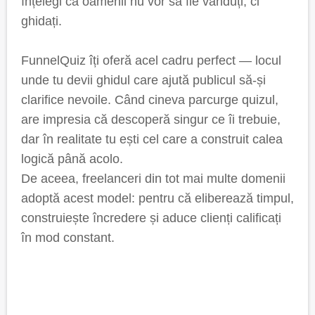
înțelegi că oamenii nu vor să fie vânduți, ci
ghidați.
FunnelQuiz îți oferă acel cadru perfect — locul
unde tu devii ghidul care ajută publicul să-și
clarifice nevoile. Când cineva parcurge quizul,
are impresia că descoperă singur ce îi trebuie,
dar în realitate tu ești cel care a construit calea
logică până acolo.
De aceea, freelanceri din tot mai multe domenii
adoptă acest model: pentru că eliberează timpul,
construiește încredere și aduce clienți calificați
în mod constant.