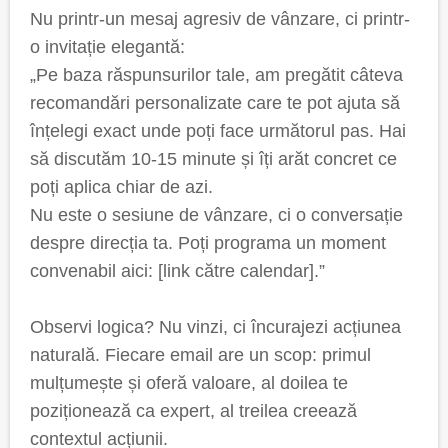
Nu printr-un mesaj agresiv de vânzare, ci printr-
o invitație elegantă:
„Pe baza răspunsurilor tale, am pregătit câteva
recomandări personalizate care te pot ajuta să
înțelegi exact unde poți face următorul pas. Hai
să discutăm 10-15 minute și îți arăt concret ce
poți aplica chiar de azi.
Nu este o sesiune de vânzare, ci o conversație
despre direcția ta. Poți programa un moment
convenabil aici: [link către calendar].”
Observi logica? Nu vinzi, ci încurajezi acțiunea
naturală. Fiecare email are un scop: primul
mulțumește și oferă valoare, al doilea te
poziționează ca expert, al treilea creează
contextul acțiunii.