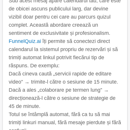
Sub acest mesaj apare calendarul tău, care este
de obicei ascuns publicului larg, dar devine
vizibil doar pentru cei care au parcurs quizul
complet. Această abordare creează un
sentiment de exclusivitate și profesionalism.
FunnelQuiz.ai
îți permite să conectezi direct
calendarul la sistemul propriu de rezervări și să
trimiți automat linkul potrivit fiecărui tip de
răspuns. De exemplu:
Dacă cineva caută „servicii rapide de editare
video” → trimite-l către o sesiune de 15 minute.
Dacă a ales „colaborare pe termen lung” →
direcționează-l către o sesiune de strategie de
45 de minute.
Totul se întâmplă automat, fără ca tu să mai
trimiți linkuri manual, fără mesaje pierdute și fără