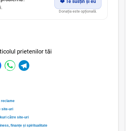
❤️ Te susțin și eu
i.
Donația este opțională.
ticolul prietenilor tăi
ră reclame
 site-uri
uri către site-uri
ess, finanțe și spiritualitate