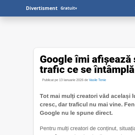
Divertisment
Gratuit
▾
Google îmi afișează s
trafic ce se întâmplă
Publicat pe 13 Ianuarie 2026 de
Vasile Tenie
Tot mai mulți creatori văd același l
cresc, dar traficul nu mai vine. Fe
Google nu le spune direct.
Pentru mulți creatori de conținut, situați