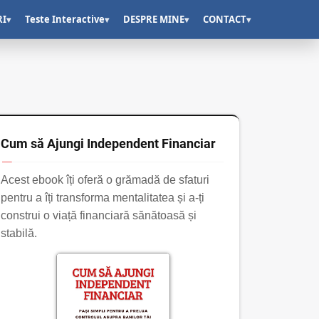
RI
Teste Interactive
DESPRE MINE
CONTACT
▾
▾
▾
▾
Cum să Ajungi Independent Financiar
Acest ebook îți oferă o grămadă de sfaturi
pentru a îți transforma mentalitatea și a-ți
construi o viață financiară sănătoasă și
stabilă.