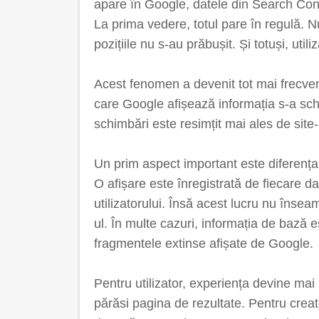
apare în Google, datele din Search Conso
La prima vedere, totul pare în regulă. Nu
pozițiile nu s-au prăbușit. Și totuși, utili
Acest fenomen a devenit tot mai frecvent
care Google afișează informația s-a sch
schimbări este resimțit mai ales de site-
Un prim aspect important este diferența d
O afișare este înregistrată de fiecare d
utilizatorului. Însă acest lucru nu însea
ul. În multe cazuri, informația de bază es
fragmentele extinse afișate de Google.
Pentru utilizator, experiența devine mai
părăsi pagina de rezultate. Pentru crea