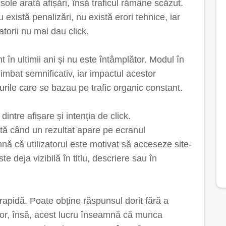
le arată afișări, însă traficul rămâne scăzut.
 există penalizări, nu există erori tehnice, iar
zatorii nu mai dau click.
 în ultimii ani și nu este întâmplător. Modul în
imbat semnificativ, iar impactul acestor
urile care se bazau pe trafic organic constant.
intre afișare și intenția de click.
ată când un rezultat apare pe ecranul
mnă că utilizatorul este motivat să acceseze site-
te deja vizibilă în titlu, descriere sau în
 rapidă. Poate obține răspunsul dorit fără a
tor, însă, acest lucru înseamnă că munca