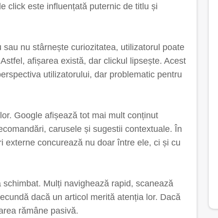
 click este influențată puternic de titlu și
u sau nu stârnește curiozitatea, utilizatorul poate
Astfel, afișarea există, dar clickul lipsește. Acest
rspectiva utilizatorului, dar problematic pentru
lor. Google afișează tot mai mult conținut
ecomandări, carusele și sugestii contextuale. În
-uri externe concurează nu doar între ele, ci și cu
s-a schimbat. Mulți navighează rapid, scanează
de secundă dacă un articol merită atenția lor. Dacă
ișarea rămâne pasivă.