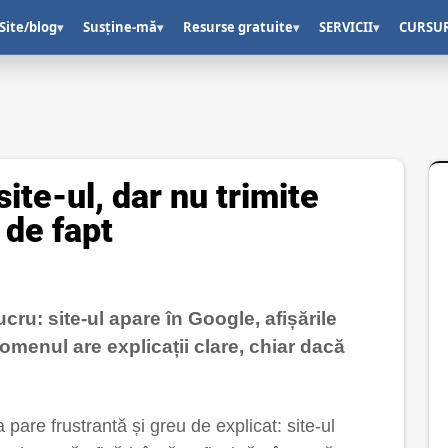
Site/blog
Susține-mă
Resurse gratuite
SERVICII
CURSU
▾
▾
▾
▾
ite-ul, dar nu trimite
 de fapt
ucru: site-ul apare în Google, afișările
nomenul are explicații clare, chiar dacă
a pare frustrantă și greu de explicat: site-ul