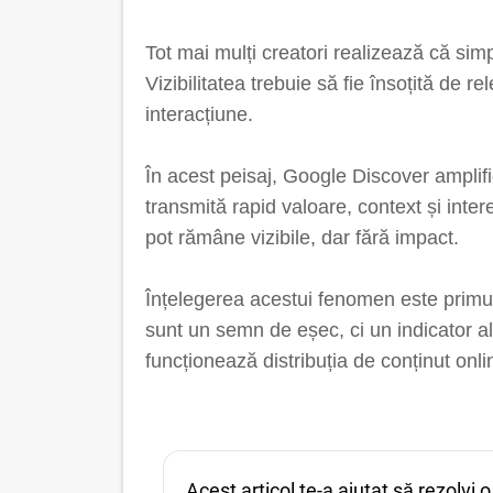
Tot mai mulți creatori realizează că sim
Vizibilitatea trebuie să fie însoțită de 
interacțiune.
În acest peisaj, Google Discover amplifi
transmită rapid valoare, context și inte
pot rămâne vizibile, dar fără impact.
Înțelegerea acestui fenomen este primul 
sunt un semn de eșec, ci un indicator a
funcționează distribuția de conținut onli
Acest articol te-a ajutat să rezolvi