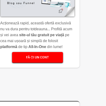
Acționează rapid, această ofertă exclusivă
nu va dura pentru totdeauna... Profită acum
și vei avea
site-ul tău gratuit pe viață
pe
cea mai ușoară și simplă de folosit
platformă
de tip
All-In-One
din lume!
FĂ-ȚI UN CONT