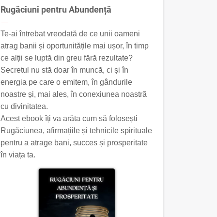
Rugăciuni pentru Abundență
Te-ai întrebat vreodată de ce unii oameni
atrag banii și oportunitățile mai ușor, în timp
ce alții se luptă din greu fără rezultate?
Secretul nu stă doar în muncă, ci și în
energia pe care o emitem, în gândurile
noastre și, mai ales, în conexiunea noastră
cu divinitatea.
Acest ebook îți va arăta cum să folosești
Rugăciunea, afirmațiile și tehnicile spirituale
pentru a atrage bani, succes și prosperitate
în viața ta.