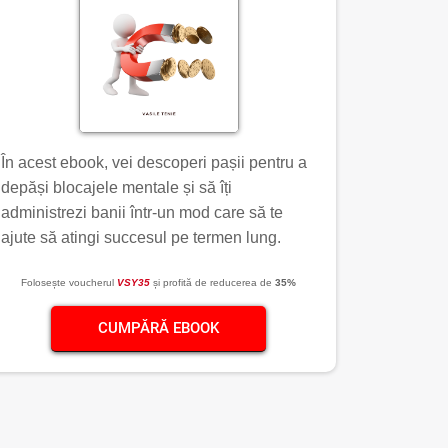
În acest ebook, vei descoperi pașii pentru a
depăși blocajele mentale și să îți
administrezi banii într-un mod care să te
ajute să atingi succesul pe termen lung.
Folosește voucherul
VSY35
și profită de reducerea de
35%
CUMPĂRĂ EBOOK