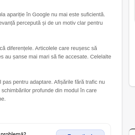
pla apariție în Google nu mai este suficientă.
relevanță percepută și de un motiv clar pentru
că diferențele. Articolele care reușesc să
res au șanse mai mari să fie accesate. Celelalte
pas pentru adaptare. Afișările fără trafic nu
l schimbărilor profunde din modul în care
ne.
 o problemă?