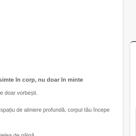
imte în corp, nu doar în minte
e doar vorbești.
n spațiu de aliniere profundă, corpul tău începe
pielea de găină,