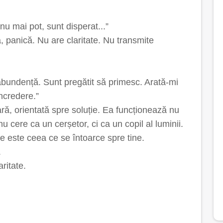
 mai pot, sunt disperat...”
ă, panică. Nu are claritate. Nu transmite
abundență. Sunt pregătit să primesc. Arată-mi
ncredere.”
ră, orientată spre soluție. Ea funcționează nu
 cere ca un cerșetor, ci ca un copil al luminii.
e este ceea ce se întoarce spre tine.
.
ritate.