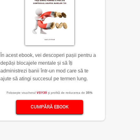
În acest ebook, vei descoperi pașii pentru a
depăși blocajele mentale și să îți
administrezi banii într-un mod care să te
ajute să atingi succesul pe termen lung.
Folosește voucherul
VSY35
și profită de reducerea de
35%
CUMPĂRĂ EBOOK