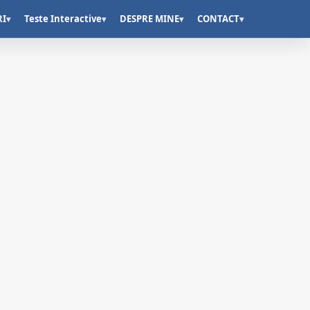
RI
Teste Interactive
DESPRE MINE
CONTACT
▾
▾
▾
▾