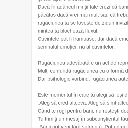
Dacă în adâncul minții tale crezi că bani
păcătos dacă vrei mai mult sau că trebui
rugăciunea ta se lovește de ziduri invizi
mintea ta blochează fluxul.
Cuvintele pot fi frumoase, dar dacă emo
semnalul emoției, nu al cuvintelor.
Rugăciunea adevărată e un act de rep
Mulți confundă rugăciunea cu o formă d
Dar psihologic vorbind, rugăciunea aute
Este momentul în care tu alegi să ieși d
„Aleg să cred altceva. Aleg să simt altc
Când te rogi pentru bani, nu rostești do
Tu trimiți un mesaj în subconștientul tău
„Banii pot veni fără suferință. Pot primi f