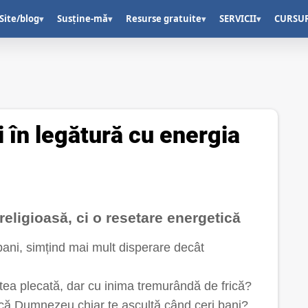
Site/blog
Susține-mă
Resurse gratuite
SERVICII
CURSU
▾
▾
▾
▾
i în legătură cu energia
eligioasă, ci o resetare energetică
 bani, simțind mai mult disperare decât
ntea plecată, dar cu inima tremurândă de frică?
dacă Dumnezeu chiar te ascultă când ceri bani?