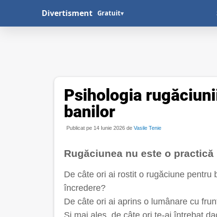
Divertisment
Gratuit
▾
Psihologia rugăciuni
banilor
Publicat pe 14 Iunie 2026 de
Vasile Tenie
Rugăciunea nu este o practică r
De câte ori ai rostit o rugăciune pentru
încredere?
De câte ori ai aprins o lumânare cu fru
Și mai ales, de câte ori te-ai întrebat 