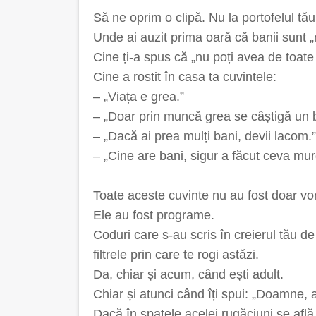
Să ne oprim o clipă. Nu la portofelul tău, 
Unde ai auzit prima oară că banii sunt 
Cine ți-a spus că „nu poți avea de toate 
Cine a rostit în casa ta cuvintele:
– „Viața e grea.”
– „Doar prin muncă grea se câștigă un 
– „Dacă ai prea mulți bani, devii lacom.”
– „Cine are bani, sigur a făcut ceva mur
Toate aceste cuvinte nu au fost doar vo
Ele au fost programe.
Coduri care s-au scris în creierul tău de
filtrele prin care te rogi astăzi.
Da, chiar și acum, când ești adult.
Chiar și atunci când îți spui: „Doamne, 
Dacă în spatele acelei rugăciuni se afl