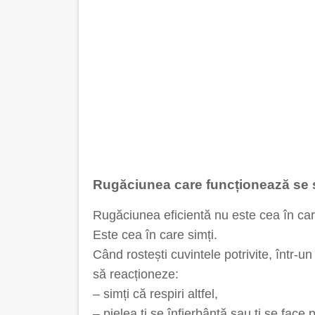
Rugăciunea care funcționează se s
Rugăciunea eficientă nu este cea în car
Este cea în care simți.
Când rostești cuvintele potrivite, într-u
să reacționeze:
– simți că respiri altfel,
– pielea ți se înfierbântă sau ți se face 