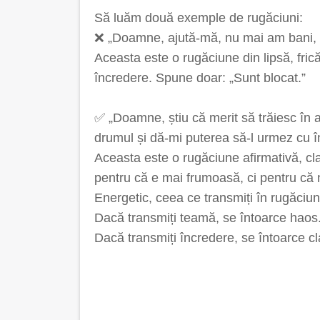
Să luăm două exemple de rugăciuni:
❌ „Doamne, ajută-mă, nu mai am bani, nu
Aceasta este o rugăciune din lipsă, fric
încredere. Spune doar: „Sunt blocat.”
✅ „Doamne, știu că merit să trăiesc în 
drumul și dă-mi puterea să-l urmez cu î
Aceasta este o rugăciune afirmativă, cla
pentru că e mai frumoasă, ci pentru că nu
Energetic, ceea ce transmiți în rugăciun
Dacă transmiți teamă, se întoarce haos
Dacă transmiți încredere, se întoarce cla