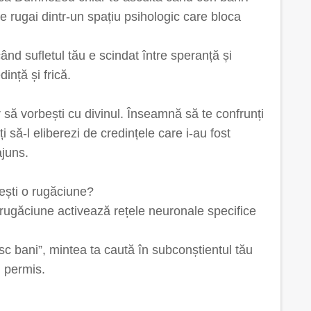
te rugai dintr-un spațiu psihologic care bloca
nd sufletul tău e scindat între speranță și
dință și frică.
să vorbești cu divinul. Înseamnă să te confrunți
i să-l eliberezi de credințele care i-au fost
ajuns.
tești o rugăciune?
 rugăciune activează rețele neuronale specifice
 bani”, mintea ta caută în subconștientul tău
u permis.