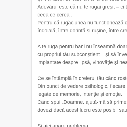
Adevărul este că nu te rugai greșit – ci 
ceea ce cereai.
Pentru că rugăciunea nu funcționează câ
îndoială, între dorință și rușine, între cre
A te ruga pentru bani nu înseamnă doar 
cu propriul tău subconștient – și să înveț
implantate despre lipsă, vinovăție și ne
Ce se întâmplă în creierul tău când ros
Din punct de vedere psihologic, fiecare
legate de memorie, intenție și emoție.
Când spui „Doamne, ajută-mă să primesc
dovezi dacă acest lucru este posibil sa
Și aici apare problema: