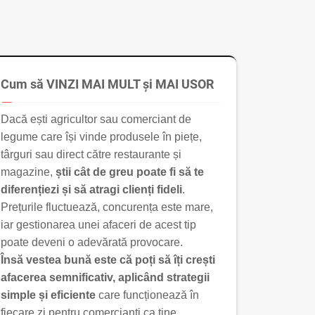
Cum să VINZI MAI MULT și MAI USOR
Dacă ești agricultor sau comerciant de
legume care își vinde produsele în piețe,
târguri sau direct către restaurante și
magazine,
știi cât de greu poate fi să te
diferențiezi și să atragi clienți fideli
.
Prețurile fluctuează, concurența este mare,
iar gestionarea unei afaceri de acest tip
poate deveni o adevărată provocare.
Însă vestea bună este că poți să îți crești
afacerea semnificativ, aplicând strategii
simple și eficiente
care funcționează în
fiecare zi pentru comercianți ca tine.