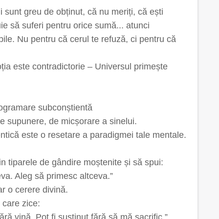
i sunt greu de obținut, că nu meriți, că ești
e să suferi pentru orice sumă... atunci
bile. Nu pentru că cerul te refuză, ci pentru că
ția este contradictorie – Universul primește
rogramare subconștientă
e supunere, de micșorare a sinelui.
ntică este o resetare a paradigmei tale mentale.
in tiparele de gândire moștenite și să spui:
eva. Aleg să primesc altceva.”
ar o cerere divină.
 care zice:
ără vină. Pot fi susținut fără să mă sacrific.”