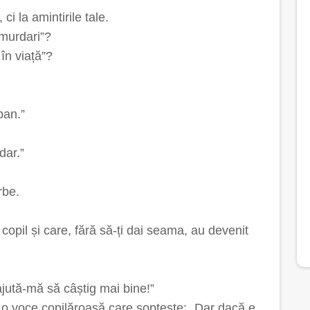
ci la amintirile tale.
„murdari”?
în viață”?
ban.”
dar.”
rbe.
 copil și care, fără să-ți dai seama, au devenit
ajută-mă să câștig mai bine!”
ă o voce copilăroasă care șoptește: „Dar dacă e