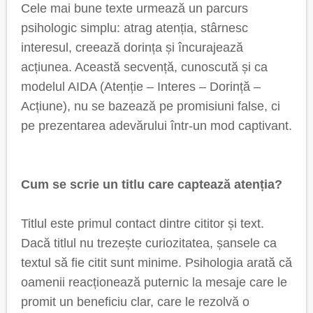
Cele mai bune texte urmează un parcurs
psihologic simplu: atrag atenția, stârnesc
interesul, creează dorința și încurajează
acțiunea. Această secvență, cunoscută și ca
modelul AIDA (Atenție – Interes – Dorință –
Acțiune), nu se bazează pe promisiuni false, ci
pe prezentarea adevărului într-un mod captivant.
Cum se scrie un titlu care captează atenția?
Titlul este primul contact dintre cititor și text.
Dacă titlul nu trezește curiozitatea, șansele ca
textul să fie citit sunt minime. Psihologia arată că
oamenii reacționează puternic la mesaje care le
promit un beneficiu clar, care le rezolvă o