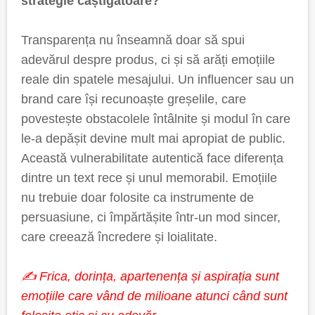
strategie câștigătoare?
Transparența nu înseamnă doar să spui
adevărul despre produs, ci și să arăți emoțiile
reale din spatele mesajului. Un influencer sau un
brand care își recunoaște greșelile, care
povestește obstacolele întâlnite și modul în care
le-a depășit devine mult mai apropiat de public.
Această vulnerabilitate autentică face diferența
dintre un text rece și unul memorabil. Emoțiile
nu trebuie doar folosite ca instrumente de
persuasiune, ci împărtășite într-un mod sincer,
care creează încredere și loialitate.
✍️ Frica, dorința, apartenența și aspirația sunt
emoțiile care vând de milioane atunci când sunt