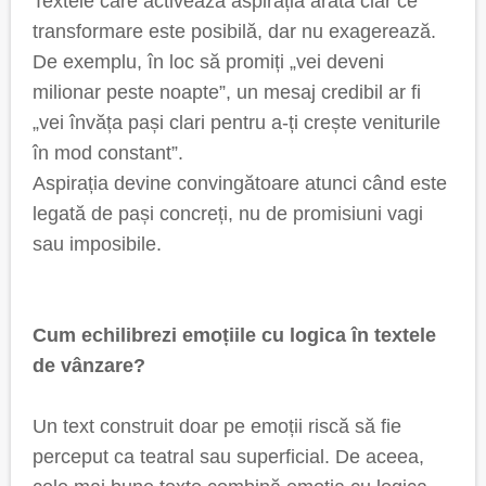
Textele care activează aspirația arată clar ce
transformare este posibilă, dar nu exagerează.
De exemplu, în loc să promiți „vei deveni
milionar peste noapte”, un mesaj credibil ar fi
„vei învăța pași clari pentru a-ți crește veniturile
în mod constant”.
Aspirația devine convingătoare atunci când este
legată de pași concreți, nu de promisiuni vagi
sau imposibile.
Cum echilibrezi emoțiile cu logica în textele
de vânzare?
Un text construit doar pe emoții riscă să fie
perceput ca teatral sau superficial. De aceea,