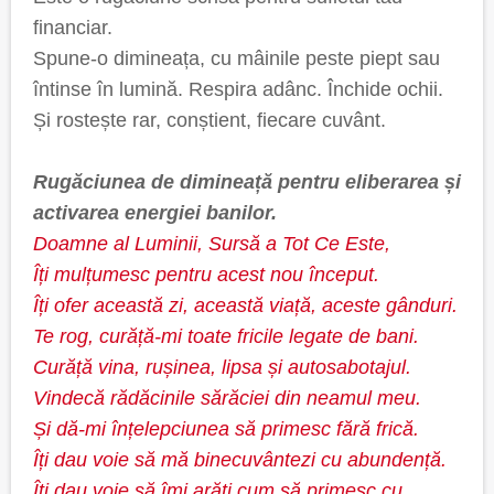
financiar.
Spune-o dimineața, cu mâinile peste piept sau
întinse în lumină. Respira adânc. Închide ochii.
Și rostește rar, conștient, fiecare cuvânt.
Rugăciunea de dimineață pentru eliberarea și
activarea energiei banilor.
Doamne al Luminii, Sursă a Tot Ce Este,
Îți mulțumesc pentru acest nou început.
Îți ofer această zi, această viață, aceste gânduri.
Te rog, curăță-mi toate fricile legate de bani.
Curăță vina, rușinea, lipsa și autosabotajul.
Vindecă rădăcinile sărăciei din neamul meu.
Și dă-mi înțelepciunea să primesc fără frică.
Îți dau voie să mă binecuvântezi cu abundență.
Îți dau voie să îmi arăți cum să primesc cu