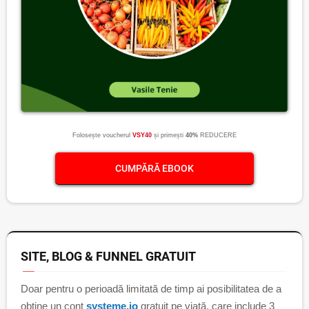
Folosește voucherul
VSY40
și primești
40%
REDUCERE
CUMPĂRĂ EBOOK
SITE, BLOG & FUNNEL GRATUIT
Doar pentru o perioadă limitată de timp ai posibilitatea de a
obține un cont
systeme.io
gratuit pe viață, care include 3