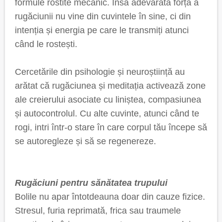
formule rostite mecanic. Însă adevărata forță a
rugăciunii nu vine din cuvintele în sine, ci din
intenția și energia pe care le transmiți atunci
când le rostești.
Cercetările din psihologie și neuroștiință au
arătat că rugăciunea și meditația activează zone
ale creierului asociate cu liniștea, compasiunea
și autocontrolul. Cu alte cuvinte, atunci când te
rogi, intri într-o stare în care corpul tău începe să
se autoregleze și să se regenereze.
Rugăciuni pentru sănătatea trupului
Bolile nu apar întotdeauna doar din cauze fizice.
Stresul, furia reprimată, frica sau traumele