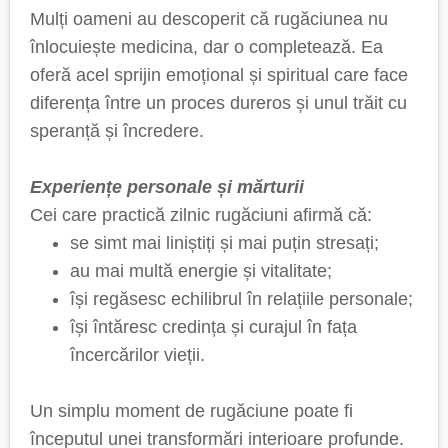
Mulți oameni au descoperit că rugăciunea nu
înlocuiește medicina, dar o completează. Ea
oferă acel sprijin emoțional și spiritual care face
diferența între un proces dureros și unul trăit cu
speranță și încredere.
Experiențe personale și mărturii
Cei care practică zilnic rugăciuni afirmă că:
se simt mai liniștiți și mai puțin stresați;
au mai multă energie și vitalitate;
își regăsesc echilibrul în relațiile personale;
își întăresc credința și curajul în fața
încercărilor vieții.
Un simplu moment de rugăciune poate fi
începutul unei transformări interioare profunde.