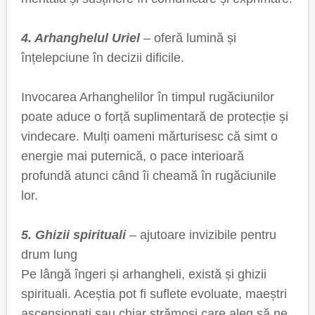
4. Arhanghelul Uriel
– oferă lumină și
înțelepciune în decizii dificile.
Invocarea Arhanghelilor în timpul rugăciunilor
poate aduce o forță suplimentară de protecție și
vindecare. Mulți oameni mărturisesc că simt o
energie mai puternică, o pace interioară
profundă atunci când îi cheamă în rugăciunile
lor.
5. Ghizii spirituali
– ajutoare invizibile pentru
drum lung
Pe lângă îngeri și arhangheli, există și ghizii
spirituali. Aceștia pot fi suflete evoluate, maeștri
ascensionați sau chiar strămoși care aleg să ne