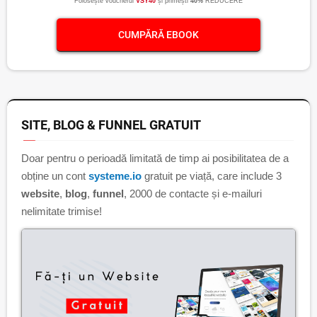
Folosește voucherul
VSY40
și primești
40%
REDUCERE
CUMPĂRĂ EBOOK
SITE, BLOG & FUNNEL GRATUIT
Doar pentru o perioadă limitată de timp ai posibilitatea de a
obține un cont
systeme.io
gratuit pe viață, care include 3
website
,
blog
,
funnel
, 2000 de contacte și e-mailuri
nelimitate trimise!