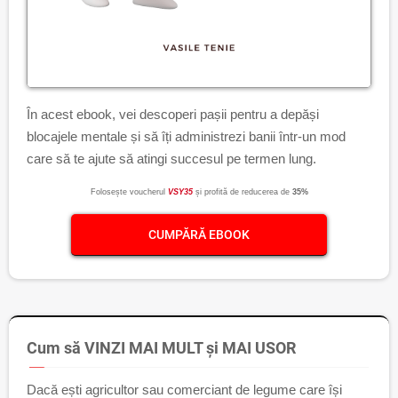
În acest ebook, vei descoperi pașii pentru a depăși
blocajele mentale și să îți administrezi banii într-un mod
care să te ajute să atingi succesul pe termen lung.
Folosește voucherul
VSY35
și profită de reducerea de
35%
CUMPĂRĂ EBOOK
Cum să VINZI MAI MULT și MAI USOR
Dacă ești agricultor sau comerciant de legume care își