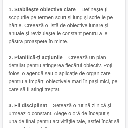
1. Stabilește obiective clare
– Definește-ți
scopurile pe termen scurt și lung și scrie-le pe
hârtie. Creează o listă de obiective lunare și
anuale și revizuiește-le constant pentru a le
păstra proaspete în minte.
2. Planifică-ți acțiunile
– Creează un plan
detaliat pentru atingerea fiecărui obiectiv. Poți
folosi o agendă sau o aplicație de organizare
pentru a împărți obiectivele mari în pași mici, pe
care să îi atingi treptat.
3. Fii disciplinat
– Setează o rutină zilnică și
urmeaz-o constant. Alege o oră de început și
una de final pentru activitățile tale, astfel încât să