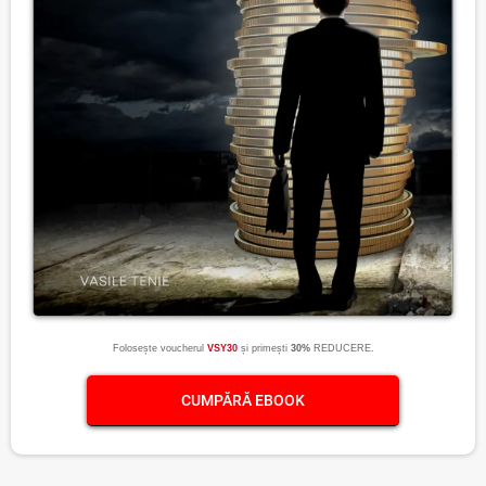
Folosește voucherul
VSY30
și primești
30%
REDUCERE.
CUMPĂRĂ EBOOK