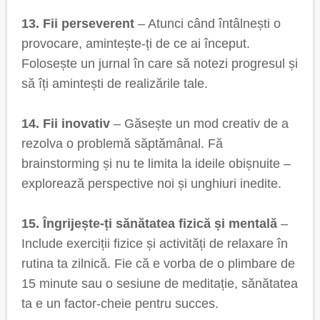
13. Fii perseverent
– Atunci când întâlnești o
provocare, amintește-ți de ce ai început.
Folosește un jurnal în care să notezi progresul și
să îți amintești de realizările tale.
14. Fii inovativ
– Găsește un mod creativ de a
rezolva o problemă săptămânal. Fă
brainstorming și nu te limita la ideile obișnuite –
explorează perspective noi și unghiuri inedite.
15. Îngrijește-ți sănătatea fizică și mentală
–
Include exerciții fizice și activități de relaxare în
rutina ta zilnică. Fie că e vorba de o plimbare de
15 minute sau o sesiune de meditație, sănătatea
ta e un factor-cheie pentru succes.