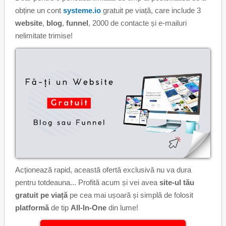
obține un cont
systeme.io
gratuit pe viață, care include 3
website
,
blog
,
funnel
, 2000 de contacte și e-mailuri
nelimitate trimise!
Acționează rapid, această ofertă exclusivă nu va dura
pentru totdeauna... Profită acum și vei avea
site-ul tău
gratuit pe viață
pe cea mai ușoară și simplă de folosit
platformă
de tip
All-In-One
din lume!