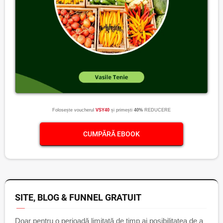
Folosește voucherul
VSY40
și primești
40%
REDUCERE
CUMPĂRĂ EBOOK
SITE, BLOG & FUNNEL GRATUIT
Doar pentru o perioadă limitată de timp ai posibilitatea de a