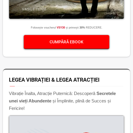
Folosește voucherul
VSY30
și primești
30%
REDUCERE.
CUMPĂRĂ EBOOK
LEGEA VIBRAȚIEI & LEGEA ATRACȚIEI
Vibrație Înalta, Atracție Puternică: Descoperă
Secretele
unei vieți Abundente
și Împlinite, plină de Succes și
Fericire!