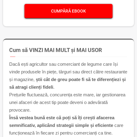
CUMPĂRĂ EBOOK
Cum să VINZI MAI MULT și MAI USOR
Dacă ești agricultor sau comerciant de legume care își
vinde produsele în piețe, târguri sau direct către restaurante
și magazine,
știi cât de greu poate fi să te diferențiezi și
să atragi clienți fideli
.
Prețurile fluctuează, concurența este mare, iar gestionarea
unei afaceri de acest tip poate deveni o adevărată
provocare.
Însă vestea bună este că poți să îți crești afacerea
semnificativ, aplicând strategii simple și eficiente
care
funcționează în fiecare zi pentru comercianți ca tine.