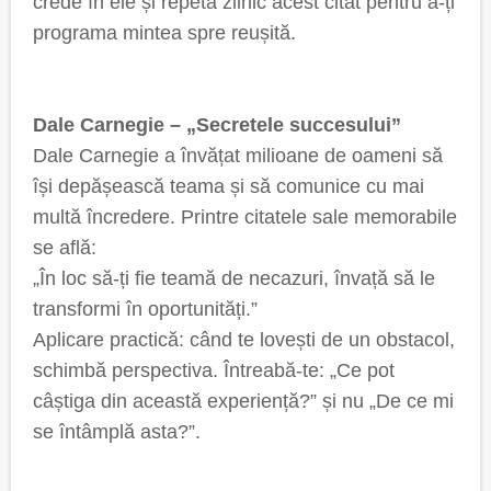
crede în ele și repetă zilnic acest citat pentru a-ți
programa mintea spre reușită.
Dale Carnegie – „Secretele succesului”
Dale Carnegie a învățat milioane de oameni să
își depășească teama și să comunice cu mai
multă încredere. Printre citatele sale memorabile
se află:
„În loc să-ți fie teamă de necazuri, învață să le
transformi în oportunități.”
Aplicare practică: când te lovești de un obstacol,
schimbă perspectiva. Întreabă-te: „Ce pot
câștiga din această experiență?” și nu „De ce mi
se întâmplă asta?”.