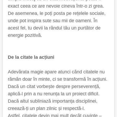
exact ceea ce are nevoie cineva într-o zi grea.
De asemenea, le poți posta pe rețelele sociale,
unde pot inspira sute sau mii de oameni. În
acest fel, tu devii la rândul tău un purtător de
energie pozitivă.
De la citate la acțiuni
Adevărata magie apare atunci când citatele nu
rămân doar în minte, ci se transformă în acțiuni.
Dacă un citat vorbește despre perseverență,
aplică-l prin a nu renunța la un proiect dificil.
Dacă altul subliniază importanța disciplinei,
creează-ți un plan zilnic și respectă-l.
Astfel, citatele devin mai mult decât cuvinte –