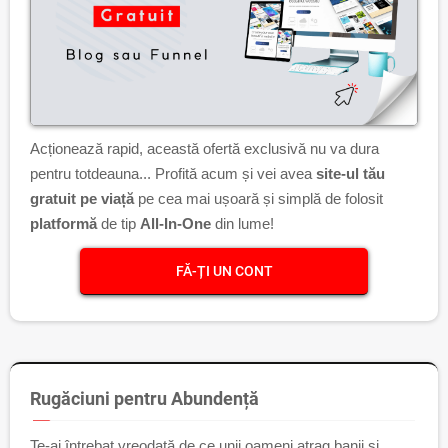
Acționează rapid, această ofertă exclusivă nu va dura
pentru totdeauna... Profită acum și vei avea
site-ul tău
gratuit pe viață
pe cea mai ușoară și simplă de folosit
platformă
de tip
All-In-One
din lume!
FĂ-ȚI UN CONT
Rugăciuni pentru Abundență
Te-ai întrebat vreodată de ce unii oameni atrag banii și