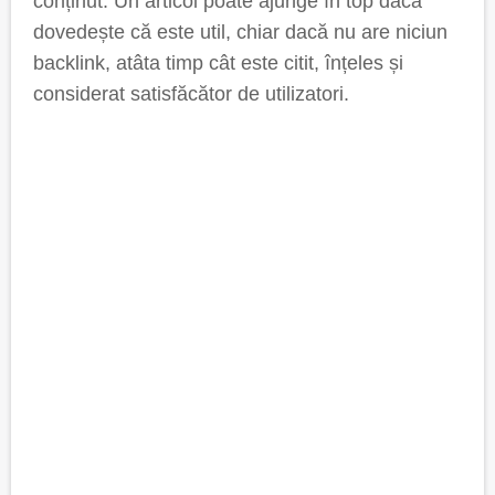
conținut. Un articol poate ajunge în top dacă
dovedește că este util, chiar dacă nu are niciun
backlink, atâta timp cât este citit, înțeles și
considerat satisfăcător de utilizatori.