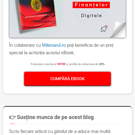
În colaborare cu
Milionarul.ro
poți beneficia de un preț
special la achiziția acestui eBook.
Folosește voucherul
VSY20
și profită de reducerea de
20%
CUMPĂRĂ EBOOK
👉 Susține munca de pe acest blog
Scriu fiecare articol cu gândul de a aduce mai multă