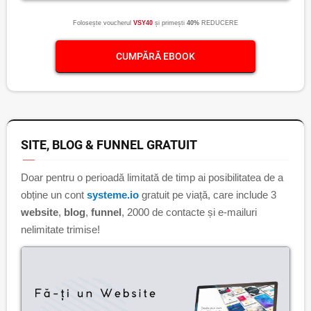
Folosește voucherul
VSY40
și primești
40%
REDUCERE
CUMPĂRĂ EBOOK
SITE, BLOG & FUNNEL GRATUIT
Doar pentru o perioadă limitată de timp ai posibilitatea de a
obține un cont
systeme.io
gratuit pe viață, care include 3
website
,
blog
,
funnel
, 2000 de contacte și e-mailuri
nelimitate trimise!