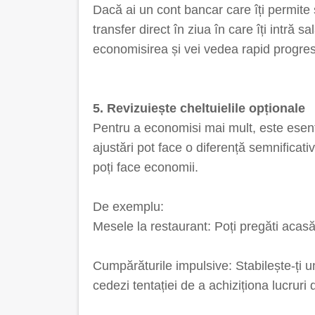
Dacă ai un cont bancar care îți permite
transfer direct în ziua în care îți intră sa
economisirea și vei vedea rapid progres
5. Revizuiește cheltuielile opționale
Pentru a economisi mai mult, este esenția
ajustări pot face o diferență semnificat
poți face economii.
De exemplu:
Mesele la restaurant: Poți pregăti acasă
Cumpărăturile impulsive: Stabilește-ți u
cedezi tentației de a achiziționa lucruri