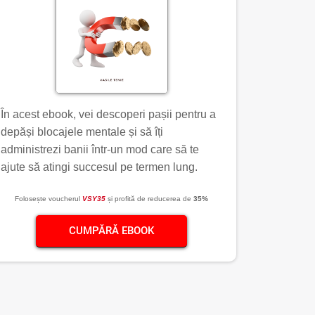
În acest ebook, vei descoperi pașii pentru a
depăși blocajele mentale și să îți
administrezi banii într-un mod care să te
ajute să atingi succesul pe termen lung.
Folosește voucherul
VSY35
și profită de reducerea de
35%
CUMPĂRĂ EBOOK