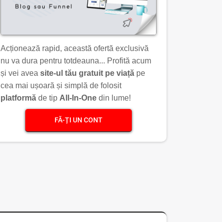
Acționează rapid, această ofertă exclusivă
nu va dura pentru totdeauna... Profită acum
și vei avea
site-ul tău gratuit pe viață
pe
cea mai ușoară și simplă de folosit
platformă
de tip
All-In-One
din lume!
FĂ-ȚI UN CONT