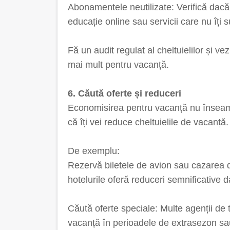
Abonamentele neutilizate: Verifică dac
educație online sau servicii care nu îți
Fă un audit regulat al cheltuielilor și v
mai mult pentru vacanță.
6. Căută oferte și reduceri
Economisirea pentru vacanță nu înseamn
că îți vei reduce cheltuielile de vacanță.
De exemplu:
Rezervă biletele de avion sau cazarea d
hotelurile oferă reduceri semnificative d
Căută oferte speciale: Multe agenții de
vacanță în perioadele de extrasezon sau