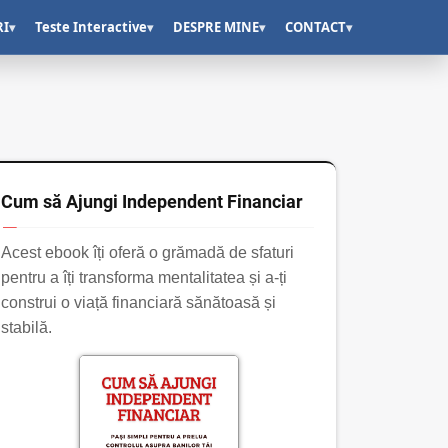
RI
Teste Interactive
DESPRE MINE
CONTACT
▾
▾
▾
▾
Cum să Ajungi Independent Financiar
Acest ebook îți oferă o grămadă de sfaturi
pentru a îți transforma mentalitatea și a-ți
construi o viață financiară sănătoasă și
stabilă.