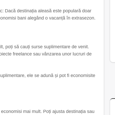
tic: Dacă destinația aleasă este populară doar
economisi bani alegând o vacanță în extrasezon.
t, poți să cauți surse suplimentare de venit.
roiecte freelance sau vânzarea unor lucruri de
suplimentare, ele se adună și pot fi economisite
a economisi mai mult. Poți ajusta destinația sau