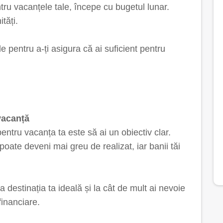
ru vacanțele tale, începe cu bugetul lunar.
tăți.
ile pentru a-ți asigura că ai suficient pentru
 vacanță
entru vacanța ta este să ai un obiectiv clar.
oate deveni mai greu de realizat, iar banii tăi
 destinația ta ideală și la cât de mult ai nevoie
financiare.