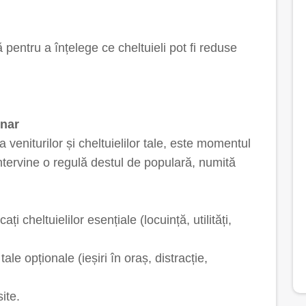
pentru a înțelege ce cheltuieli pot fi reduse
unar
veniturilor și cheltuielilor tale, este momentul
ntervine o regulă destul de populară, numită
ți cheltuielilor esențiale (locuință, utilități,
ale opționale (ieșiri în oraș, distracție,
ite.