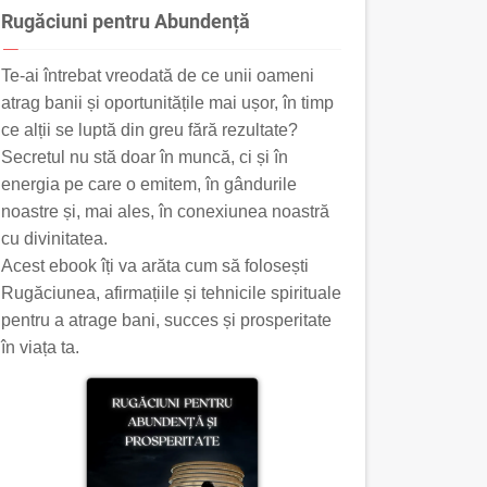
Rugăciuni pentru Abundență
Te-ai întrebat vreodată de ce unii oameni
atrag banii și oportunitățile mai ușor, în timp
ce alții se luptă din greu fără rezultate?
Secretul nu stă doar în muncă, ci și în
energia pe care o emitem, în gândurile
noastre și, mai ales, în conexiunea noastră
cu divinitatea.
Acest ebook îți va arăta cum să folosești
Rugăciunea, afirmațiile și tehnicile spirituale
pentru a atrage bani, succes și prosperitate
în viața ta.