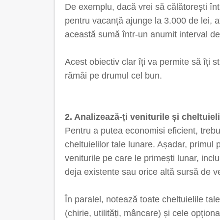
De exemplu, dacă vrei să călătorești într
pentru vacanță ajunge la 3.000 de lei, a
această sumă într-un anumit interval de 
Acest obiectiv clar îți va permite să îți 
rămâi pe drumul cel bun.
2. Analizează-ți veniturile și cheltuieli
Pentru a putea economisi eficient, trebui
cheltuielilor tale lunare. Așadar, primul 
veniturile pe care le primești lunar, incl
deja existente sau orice altă sursă de ve
În paralel, notează toate cheltuielile tale
(chirie, utilități, mâncare) și cele opțion