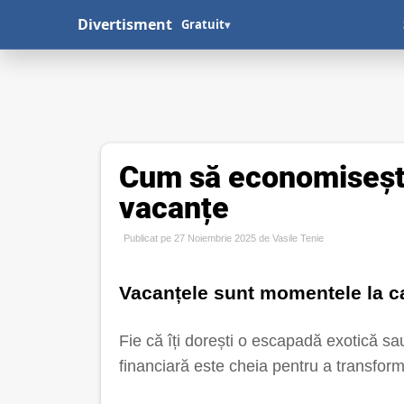
Divertisment
Gratuit
▾
Cum să economisești
vacanțe
Publicat pe 27 Noiembrie 2025 de
Vasile Tenie
Vacanțele sunt momentele la ca
Fie că îți dorești o escapadă exotică s
financiară este cheia pentru a transforma