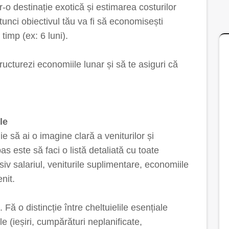
-o destinație exotică și estimarea costurilor
tunci obiectivul tău va fi să economisești
timp (ex: 6 luni).
structurezi economiile lunar și să te asiguri că
le
e să ai o imagine clară a veniturilor și
pas este să faci o listă detaliată cu toate
usiv salariul, veniturile suplimentare, economiile
nit.
. Fă o distincție între cheltuielile esențiale
ale (ieșiri, cumpărături neplanificate,