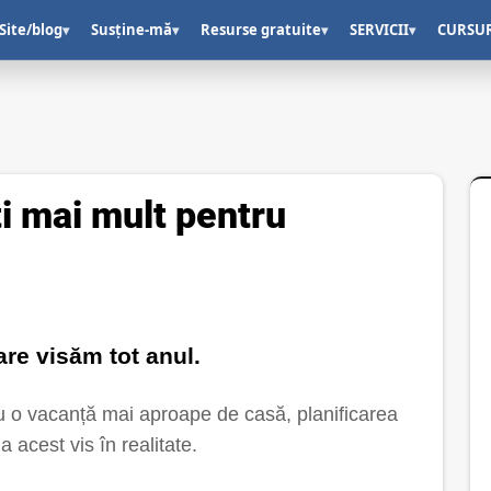
Site/blog
Susține-mă
Resurse gratuite
SERVICII
CURSU
▾
▾
▾
▾
 mai mult pentru
re visăm tot anul.
au o vacanță mai aproape de casă, planificarea
 acest vis în realitate.