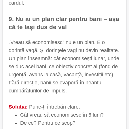
cardul.
9. Nu ai un plan clar pentru bani – așa
că te lași dus de val
„Vreau să economisesc” nu e un plan. E o
dorință vagă. Și dorințele vagi nu devin realitate.
Un plan înseamnă: cât economisești lunar, unde
se duc acei bani, ce obiectiv concret ai (fond de
urgență, avans la casă, vacanță, investiții etc).
Fără direcție, banii se evaporă în neantul
cumpărăturilor de impuls.
Soluția:
Pune-ți întrebări clare:
Cât vreau să economisesc în 6 luni?
De ce? Pentru ce scop?