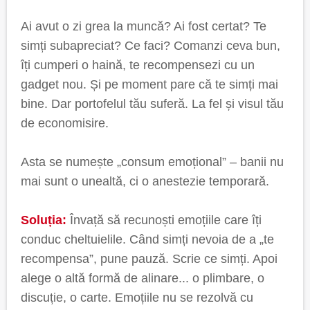
Ai avut o zi grea la muncă? Ai fost certat? Te
simți subapreciat? Ce faci? Comanzi ceva bun,
îți cumperi o haină, te recompensezi cu un
gadget nou. Și pe moment pare că te simți mai
bine. Dar portofelul tău suferă. La fel și visul tău
de economisire.
Asta se numește „consum emoțional” – banii nu
mai sunt o unealtă, ci o anestezie temporară.
Soluția:
Învață să recunoști emoțiile care îți
conduc cheltuielile. Când simți nevoia de a „te
recompensa”, pune pauză. Scrie ce simți. Apoi
alege o altă formă de alinare... o plimbare, o
discuție, o carte. Emoțiile nu se rezolvă cu