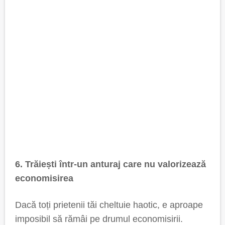
6. Trăiești într-un anturaj care nu valorizează
economisirea
Dacă toți prietenii tăi cheltuie haotic, e aproape
imposibil să rămâi pe drumul economisirii.