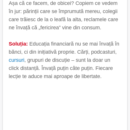
Așa că ce facem, de obicei? Copiem ce vedem
în jur: părinții care se împrumută mereu, colegii
care trăiesc de la o leafă la alta, reclamele care
ne învață că „fericirea” vine din consum.
Soluția:
Educația financiară nu se mai învață în
bănci, ci din inițiativă proprie. Cărți, podcasturi,
cursuri
, grupuri de discuție – sunt la doar un
click distanță. Învață puțin câte puțin. Fiecare
lecție te aduce mai aproape de libertate.