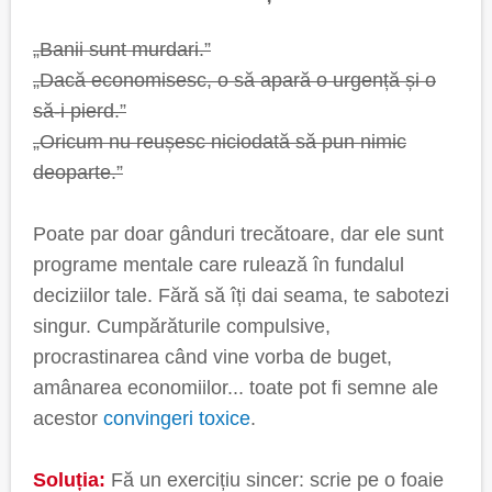
„Banii sunt murdari.”
„Dacă economisesc, o să apară o urgență și o
să-i pierd.”
„Oricum nu reușesc niciodată să pun nimic
deoparte.”
Poate par doar gânduri trecătoare, dar ele sunt
programe mentale care rulează în fundalul
deciziilor tale. Fără să îți dai seama, te sabotezi
singur. Cumpărăturile compulsive,
procrastinarea când vine vorba de buget,
amânarea economiilor... toate pot fi semne ale
acestor
convingeri toxice
.
Soluția:
Fă un exercițiu sincer: scrie pe o foaie