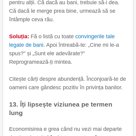
pentru alții. Că dacă au bani, trebuie să-i dea.
Că dacă le merge prea bine, urmează să se
întâmple ceva rău.
Soluția:
Fă o listă cu toate
convingerile tale
legate de bani
. Apoi întreabă-te: „Cine mi le-a
spus?” și „Sunt ele adevărate?”
Reprogramează-ți mintea.
Citește cărți despre abundență. Înconjoară-te de
oameni care gândesc pozitiv în privința banilor.
13. Îți lipsește viziunea pe termen
lung
Economisirea e grea când nu vezi mai departe