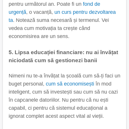
pentru următorul an. Poate fi un
fond de
urgență
, o vacanță,
un curs pentru dezvoltarea
ta
. Notează suma necesară și termenul. Vei
vedea cum motivația ta crește când
economisirea are un sens.
5. Lipsa educației financiare: nu ai învățat
niciodată cum să gestionezi banii
Nimeni nu te-a învățat la școală cum să-ți faci un
buget personal,
cum să economisești
în mod
inteligent, cum să investești sau cum să nu cazi
în capcanele datoriilor. Nu pentru că nu ești
capabil, ci pentru că sistemul educațional a
ignorat complet acest aspect vital al vieții.