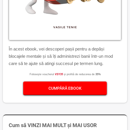
În acest ebook, vei descoperi pașii pentru a depăși
blocajele mentale și să îți administrezi banii într-un mod
care să te ajute să atingi succesul pe termen lung.
Folosește voucherul
VSY35
și profită de reducerea de
35%
CUMPĂRĂ EBOOK
Cum să VINZI MAI MULT și MAI USOR