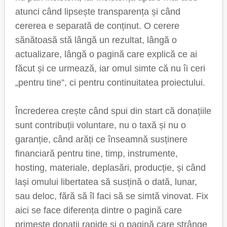
atunci când lipsește transparența și când
cererea e separată de conținut. O cerere
sănătoasă stă lângă un rezultat, lângă o
actualizare, lângă o pagină care explică ce ai
făcut și ce urmează, iar omul simte că nu îi ceri
„pentru tine”, ci pentru continuitatea proiectului.
Încrederea crește când spui din start că donațiile
sunt contribuții voluntare, nu o taxă și nu o
garanție, când arăți ce înseamnă susținere
financiară pentru tine, timp, instrumente,
hosting, materiale, deplasări, producție, și când
lași omului libertatea să susțină o dată, lunar,
sau deloc, fără să îl faci să se simtă vinovat. Fix
aici se face diferența dintre o pagină care
primește donații rapide și o pagină care strânge