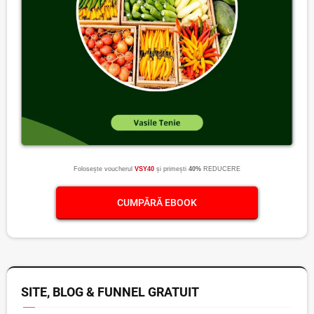
Folosește voucherul
VSY40
și primești
40%
REDUCERE
CUMPĂRĂ EBOOK
SITE, BLOG & FUNNEL GRATUIT