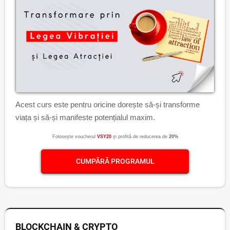
Acest curs este pentru oricine dorește să-și transforme
viața și să-și manifeste potențialul maxim.
Folosește voucherul
VSY20
și profită de reducerea de
20%
CUMPĂRĂ PROGRAMUL
BLOCKCHAIN & CRYPTO