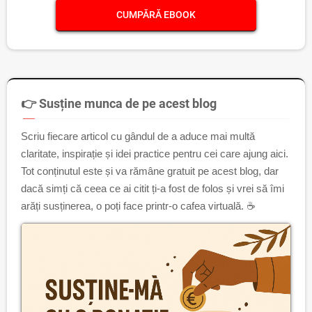
CUMPĂRĂ EBOOK
👉 Susține munca de pe acest blog
Scriu fiecare articol cu gândul de a aduce mai multă
claritate, inspirație și idei practice pentru cei care ajung aici.
Tot conținutul este și va rămâne gratuit pe acest blog, dar
dacă simți că ceea ce ai citit ți-a fost de folos și vrei să îmi
arăți susținerea, o poți face printr-o cafea virtuală. ☕