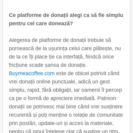
Ce platforme de donații alegi ca să fie simplu
pentru cel care donează?
Alegerea de platforme de donații trebuie să
pornească de la ușurința celui care plătește, nu
de la ce îți place ție ca interfață, fiindcă orice
fricțiune scade șansa de donație.
Buymeacoffee.com
este de obicei potrivit când
vrei donații online punctuale, adică un gest
simplu, rapid, fără obligații, iar oamenii îl percep
ca pe o formă de apreciere imediată. Patreon
donații se potrivesc mai bine când vrei susținere
recurentă și poți menține o relație de comunitate
prin postări, update-uri și acces la materiale,
pentru că omul înțelege clar că susține un ritm.