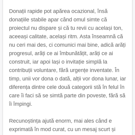
Donații rapide pot apărea ocazional, însă
donațiile stabile apar când omul simte că
proiectul nu dispare și că tu revii cu același ton,
aceeași calitate, același ritm. Asta înseamnă că
nu ceri mai des, ci comunici mai bine, adică arăți
progresul, arăți ce ai îmbunătățit, arăți ce ai
construit, iar apoi lași o invitație simplă la
contribuții voluntare, fără urgențe inventate. În
timp, unii vor dona o dată, alții vor dona lunar, iar
diferența dintre cele două categorii stă în felul în
care îi faci să se simtă parte din poveste, fără să
îi împingi.
Recunoștința ajută enorm, mai ales când e
exprimată în mod curat, cu un mesaj scurt și