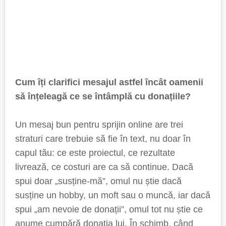
Cum îți clarifici mesajul astfel încât oamenii
să înțeleagă ce se întâmplă cu donațiile?
Un mesaj bun pentru sprijin online are trei
straturi care trebuie să fie în text, nu doar în
capul tău: ce este proiectul, ce rezultate
livrează, ce costuri are ca să continue. Dacă
spui doar „susține-mă”, omul nu știe dacă
susține un hobby, un moft sau o muncă, iar dacă
spui „am nevoie de donații”, omul tot nu știe ce
anume cumpără donația lui. În schimb, când