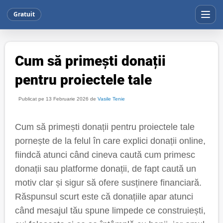
Gratuit
Cum să primești donații
pentru proiectele tale
Publicat pe 13 Februarie 2026 de
Vasile Tenie
Cum să primești donații pentru proiectele tale
pornește de la felul în care explici donații online,
fiindcă atunci când cineva caută cum primesc
donații sau platforme donații, de fapt caută un
motiv clar și sigur să ofere susținere financiară.
Răspunsul scurt este că donațiile apar atunci
când mesajul tău spune limpede ce construiești,