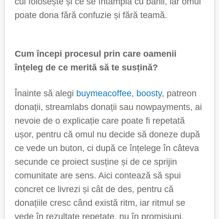
cui folosește și ce se întâmplă cu banii, iar omul
poate dona fără confuzie și fără teamă.
Cum începi procesul prin care oamenii
înțeleg de ce merită să te susțină?
Înainte să alegi
buymeacoffee
,
boosty
, patreon
donații, streamlabs donații sau nowpayments, ai
nevoie de o explicație care poate fi repetată
ușor, pentru că omul nu decide să doneze după
ce vede un buton, ci după ce înțelege în câteva
secunde ce proiect susține și de ce sprijin
comunitate are sens. Aici contează să spui
concret ce livrezi și cât de des, pentru că
donațiile cresc când există ritm, iar ritmul se
vede în rezultate repetate, nu în promisiuni.