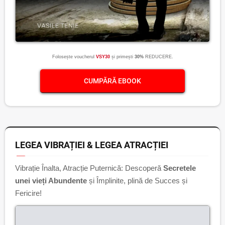
Folosește voucherul
VSY30
și primești
30%
REDUCERE.
CUMPĂRĂ EBOOK
LEGEA VIBRAȚIEI & LEGEA ATRACȚIEI
Vibrație Înalta, Atracție Puternică: Descoperă
Secretele
unei vieți Abundente
și Împlinite, plină de Succes și
Fericire!