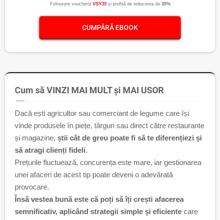
Folosește voucherul
VSY35
și profită de reducerea de
35%
CUMPĂRĂ EBOOK
Cum să VINZI MAI MULT și MAI USOR
Dacă ești agricultor sau comerciant de legume care își
vinde produsele în piețe, târguri sau direct către restaurante
și magazine,
știi cât de greu poate fi să te diferențiezi și
să atragi clienți fideli
.
Prețurile fluctuează, concurența este mare, iar gestionarea
unei afaceri de acest tip poate deveni o adevărată
provocare.
Însă vestea bună este că poți să îți crești afacerea
semnificativ, aplicând strategii simple și eficiente
care