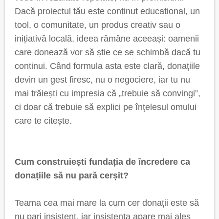
Dacă proiectul tău este conținut educațional, un
tool, o comunitate, un produs creativ sau o
inițiativă locală, ideea rămâne aceeași: oamenii
care donează vor să știe ce se schimbă dacă tu
continui. Când formula asta este clară, donațiile
devin un gest firesc, nu o negociere, iar tu nu
mai trăiești cu impresia că „trebuie să convingi”,
ci doar că trebuie să explici pe înțelesul omului
care te citește.
Cum construiești fundația de încredere ca
donațiile să nu pară cerșit?
Teama cea mai mare la cum cer donații este să
nu pari insistent, iar insistența apare mai ales