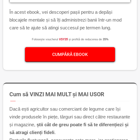
În acest ebook, vei descoperi pașii pentru a depăși
blocajele mentale și să îți administrezi banii într-un mod
care să te ajute să atingi succesul pe termen lung.
Folosește voucherul
VSY35
și profită de reducerea de
35%
CUMPĂRĂ EBOOK
Cum să VINZI MAI MULT și MAI USOR
Dacă ești agricultor sau comerciant de legume care își
vinde produsele în piețe, târguri sau direct către restaurante
și magazine,
știi cât de greu poate fi să te diferențiezi și
să atragi clienți fideli
.