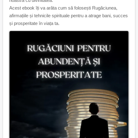
noastră cu divinitatea.
Acest ebook îți va arăta cum să folosești Rugăciunea,
afirmațiile și tehnicile spirituale pentru a atrage bani, succes
și prosperitate în viața ta.