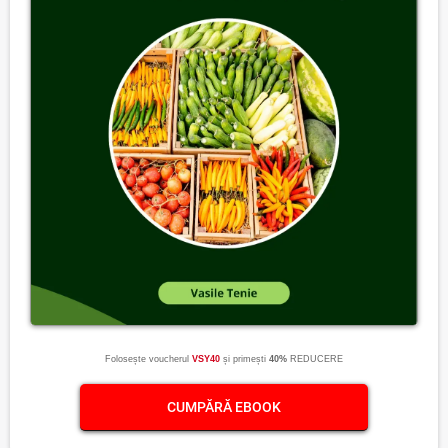
Folosește voucherul
VSY40
și primești
40%
REDUCERE
CUMPĂRĂ EBOOK