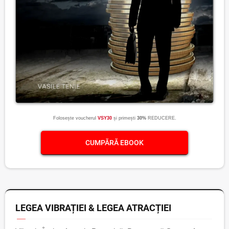
Folosește voucherul
VSY30
și primești
30%
REDUCERE.
CUMPĂRĂ EBOOK
LEGEA VIBRAȚIEI & LEGEA ATRACȚIEI