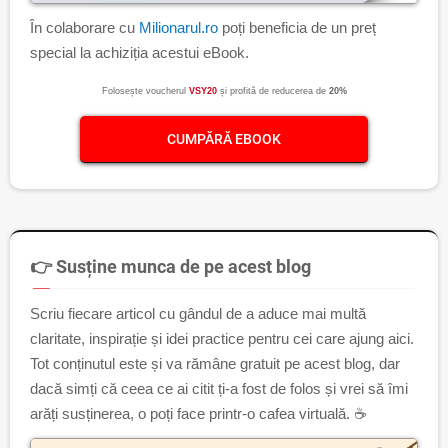
În colaborare cu
Milionarul.ro
poți beneficia de un preț
special la achiziția acestui eBook.
Folosește voucherul
VSY20
și profită de reducerea de
20%
CUMPĂRĂ EBOOK
👉 Susține munca de pe acest blog
Scriu fiecare articol cu gândul de a aduce mai multă
claritate, inspirație și idei practice pentru cei care ajung aici.
Tot conținutul este și va rămâne gratuit pe acest blog, dar
dacă simți că ceea ce ai citit ți-a fost de folos și vrei să îmi
arăți susținerea, o poți face printr-o cafea virtuală. ☕