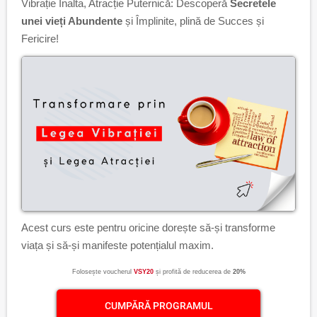
Vibrație Înalta, Atracție Puternică: Descoperă
Secretele
unei vieți Abundente
și Împlinite, plină de Succes și
Fericire!
Acest curs este pentru oricine dorește să-și transforme
viața și să-și manifeste potențialul maxim.
Folosește voucherul
VSY20
și profită de reducerea de
20%
CUMPĂRĂ PROGRAMUL