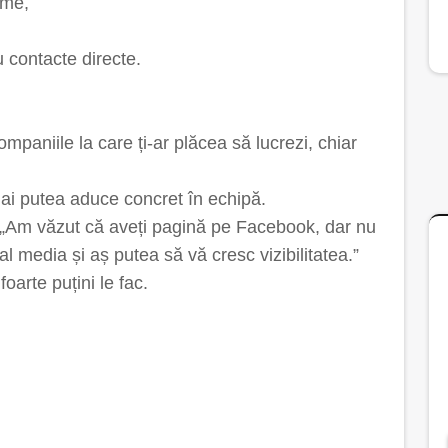
rme,
 contacte directe.
ompaniile la care ți-ar plăcea să lucrezi, chiar
e ai putea aduce concret în echipă.
 „Am văzut că aveți pagină pe Facebook, dar nu
al media și aș putea să vă cresc vizibilitatea.”
oarte puțini le fac.