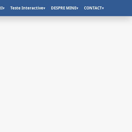
RI
Teste Interactive
DESPRE MINE
CONTACT
▾
▾
▾
▾