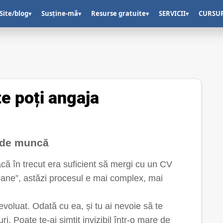
Site/blog
Susține-mă
Resurse gratuite
SERVICII
CURSU
▾
▾
▾
▾
te poți angaja
c de muncă
ă în trecut era suficient să mergi cu un CV
Umane”, astăzi procesul e mai complex, mai
voluat. Odată cu ea, și tu ai nevoie să te
ri. Poate te-ai simțit invizibil într-o mare de