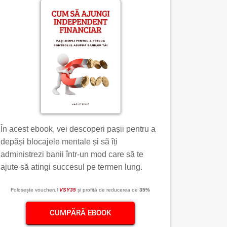
În acest ebook, vei descoperi pașii pentru a
depăși blocajele mentale și să îți
administrezi banii într-un mod care să te
ajute să atingi succesul pe termen lung.
Folosește voucherul
VSY35
și profită de reducerea de
35%
CUMPĂRĂ EBOOK