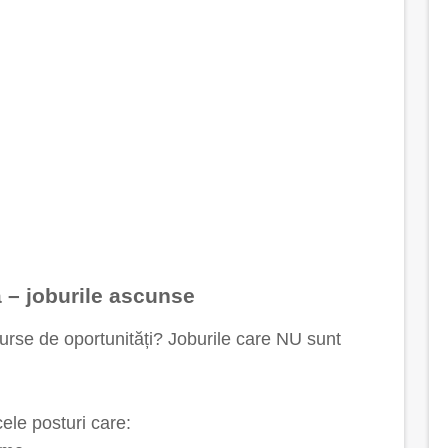
ă – joburile ascunse
surse de oportunități? Joburile care NU sunt
ele posturi care: