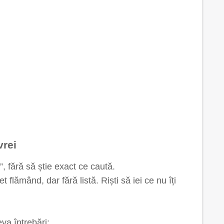
vrei
 fără să știe exact ce caută.
flămând, dar fără listă. Riști să iei ce nu îți
eva întrebări: