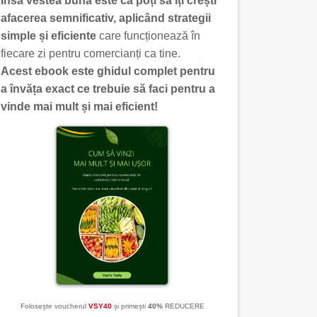
Însă vestea bună este că poți să îți crești
afacerea semnificativ, aplicând strategii
simple și eficiente
care funcționează în
fiecare zi pentru comercianți ca tine.
Acest ebook este ghidul complet pentru
a învăța exact ce trebuie să faci pentru a
vinde mai mult și mai eficient!
Folosește voucherul
VSY40
și primești
40%
REDUCERE