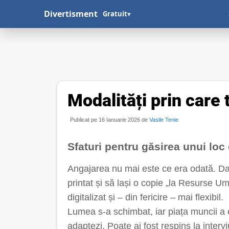
Divertisment
Gratuit
▾
Modalități prin care 
Publicat pe 16 Ianuarie 2026 de
Vasile Tenie
Sfaturi pentru găsirea unui lo
Angajarea nu mai este ce era odată. Dac
printat și să lași o copie „la Resurse 
digitalizat și – din fericire – mai flexibil.
Lumea s-a schimbat, iar piața muncii a e
adaptezi. Poate ai fost respins la interviu