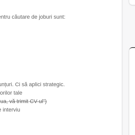
tru căutare de joburi sunt:
țuri. Ci să aplici strategic.
orilor tale
ua, vă trimit CV-ul”)
e interviu