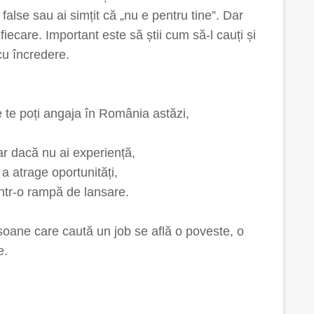
 false sau ai simțit că „nu e pentru tine”. Dar
fiecare. Important este să știi cum să-l cauți și
 cu încredere.
e te poți angaja în România astăzi,
ar dacă nu ai experiență,
 a atrage oportunități,
într-o rampă de lansare.
rsoane care caută un job se află o poveste, o
e.