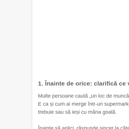
1. Înainte de orice: clarifică ce 
Multe persoane caută „un loc de muncă”,
E ca și cum ai merge într-un supermarket 
trebuie sau să ieși cu mâna goală.
Înainte să aplici, răspunde sincer la cât