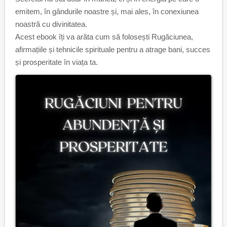
emitem, în gândurile noastre și, mai ales, în conexiunea
noastră cu divinitatea.
Acest ebook îți va arăta cum să folosești Rugăciunea,
afirmațiile și tehnicile spirituale pentru a atrage bani, succes
și prosperitate în viața ta.