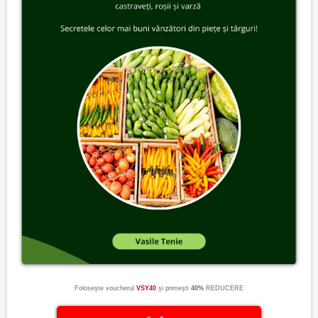
Folosește voucherul
VSY40
și primești
40%
REDUCERE