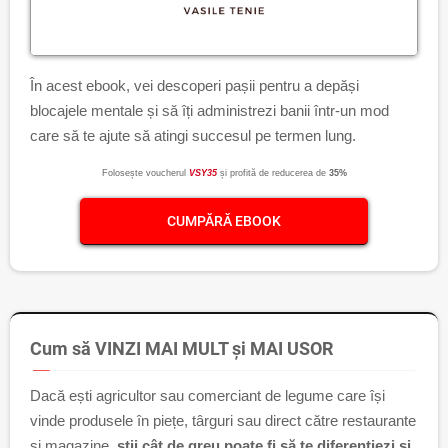
În acest ebook, vei descoperi pașii pentru a depăși
blocajele mentale și să îți administrezi banii într-un mod
care să te ajute să atingi succesul pe termen lung.
Folosește voucherul
VSY35
și profită de reducerea de
35%
CUMPĂRĂ EBOOK
Cum să VINZI MAI MULT și MAI USOR
Dacă ești agricultor sau comerciant de legume care își
vinde produsele în piețe, târguri sau direct către restaurante
și magazine,
știi cât de greu poate fi să te diferențiezi și