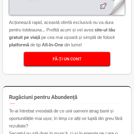
Acționează rapid, această ofertă exclusivă nu va dura
pentru totdeauna... Profită acum și vei avea
site-ul tău
gratuit pe viață
pe cea mai ușoară și simplă de folosit
platformă
de tip
All-In-One
din lume!
FĂ-ȚI UN CONT
Rugăciuni pentru Abundență
Te-ai întrebat vreodată de ce unii oameni atrag banii și
oportunitățile mai ușor, în timp ce alții se luptă din greu fără
rezultate?
Secretul nu stă doar în muncă, ci și în energia pe care o