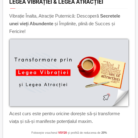
LEGEA VIBRAȚIEI & LEGEA ATRACȚIEI
Vibrație Înalta, Atracție Puternică: Descoperă
Secretele
unei vieți Abundente
și Împlinite, plină de Succes și
Fericire!
Acest curs este pentru oricine dorește să-și transforme
viața și să-și manifeste potențialul maxim.
Folosește voucherul
VSY20
și profită de reducerea de
20%