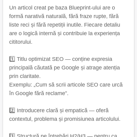
Un articol creat pe baza Blueprint-ului are o
formă narativă naturală, fără fraze rupte, fără
liste reci și fără repetiții inutile. Fiecare detaliu
are o logică internă și contribuie la experiența
cititorului.
1️⃣ Titlu optimizat SEO — conține expresia
principală căutată pe Google și atrage atenția
prin claritate.
Exemplu: „Cum să scrii articole SEO care urcă
în Google fără reclame”.
2️⃣ Introducere clară și empatică — oferă
contextul, problema și promisiunea articolului.
3️⃣ Structură pe întrebări H2/H3 — pentru ca