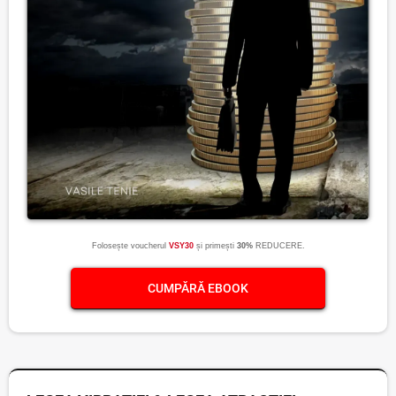
Folosește voucherul
VSY30
și primești
30%
REDUCERE.
CUMPĂRĂ EBOOK