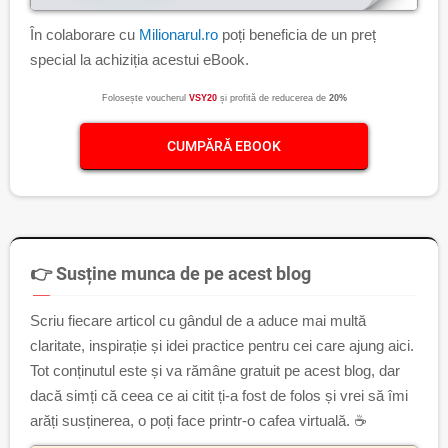
În colaborare cu
Milionarul.ro
poți beneficia de un preț
special la achiziția acestui eBook.
Folosește voucherul
VSY20
și profită de reducerea de
20%
CUMPĂRĂ EBOOK
👉 Susține munca de pe acest blog
Scriu fiecare articol cu gândul de a aduce mai multă
claritate, inspirație și idei practice pentru cei care ajung aici.
Tot conținutul este și va rămâne gratuit pe acest blog, dar
dacă simți că ceea ce ai citit ți-a fost de folos și vrei să îmi
arăți susținerea, o poți face printr-o cafea virtuală. ☕