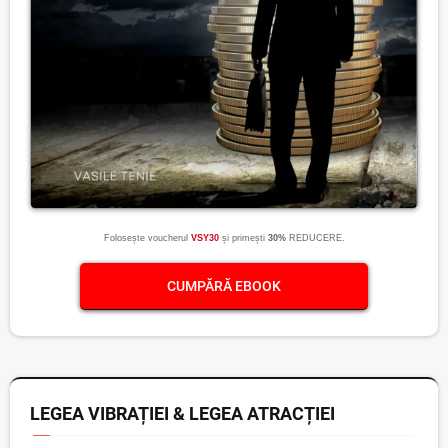
Folosește voucherul
VSY30
și primești
30%
REDUCERE.
CUMPĂRĂ EBOOK
LEGEA VIBRAȚIEI & LEGEA ATRACȚIEI