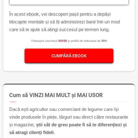
În acest ebook, vei descoperi pașii pentru a depăși
blocajele mentale și să îți administrezi banii într-un mod
care să te ajute să atingi succesul pe termen lung.
Folosește voucherul
VSY35
și profită de reducerea de
35%
CUMPĂRĂ EBOOK
Cum să VINZI MAI MULT și MAI USOR
Dacă ești agricultor sau comerciant de legume care își
vinde produsele în piețe, târguri sau direct către restaurante
și magazine,
știi cât de greu poate fi să te diferențiezi și
să atragi clienți fideli
.