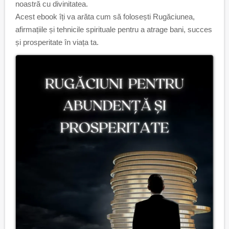
noastră cu divinitatea.
Acest ebook îți va arăta cum să folosești Rugăciunea,
afirmațiile și tehnicile spirituale pentru a atrage bani, succes
și prosperitate în viața ta.