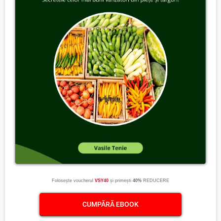
Folosește voucherul
VSY40
și primești
40%
REDUCERE
CUMPĂRĂ EBOOK