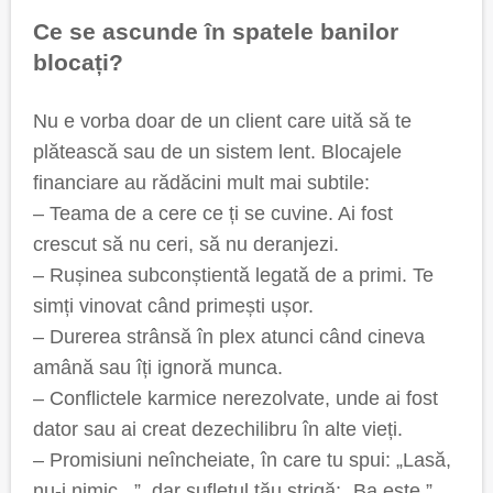
Ce se ascunde în spatele banilor
blocați?
Nu e vorba doar de un client care uită să te
plătească sau de un sistem lent. Blocajele
financiare au rădăcini mult mai subtile:
– Teama de a cere ce ți se cuvine. Ai fost
crescut să nu ceri, să nu deranjezi.
– Rușinea subconștientă legată de a primi. Te
simți vinovat când primești ușor.
– Durerea strânsă în plex atunci când cineva
amână sau îți ignoră munca.
– Conflictele karmice nerezolvate, unde ai fost
dator sau ai creat dezechilibru în alte vieți.
– Promisiuni neîncheiate, în care tu spui: „Lasă,
nu-i nimic...”, dar sufletul tău strigă: „Ba este.”