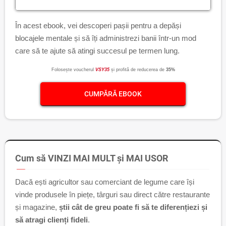
În acest ebook, vei descoperi pașii pentru a depăși
blocajele mentale și să îți administrezi banii într-un mod
care să te ajute să atingi succesul pe termen lung.
Folosește voucherul
VSY35
și profită de reducerea de
35%
CUMPĂRĂ EBOOK
Cum să VINZI MAI MULT și MAI USOR
Dacă ești agricultor sau comerciant de legume care își
vinde produsele în piețe, târguri sau direct către restaurante
și magazine,
știi cât de greu poate fi să te diferențiezi și
să atragi clienți fideli
.