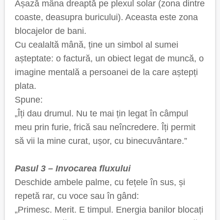
Așază mâna dreaptă pe plexul solar (zona dintre
coaste, deasupra buricului). Aceasta este zona
blocajelor de bani.
Cu cealaltă mână, ține un simbol al sumei
așteptate: o factură, un obiect legat de muncă, o
imagine mentală a persoanei de la care aștepți
plata.
Spune:
„Îți dau drumul. Nu te mai țin legat în câmpul
meu prin furie, frică sau neîncredere. Îți permit
să vii la mine curat, ușor, cu binecuvântare.”
Pasul 3 – Invocarea fluxului
Deschide ambele palme, cu fețele în sus, și
repetă rar, cu voce sau în gând:
„Primesc. Merit. E timpul. Energia banilor blocați