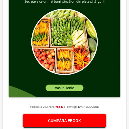
Folosește voucherul
VSY40
și primești
40%
REDUCERE
CUMPĂRĂ EBOOK