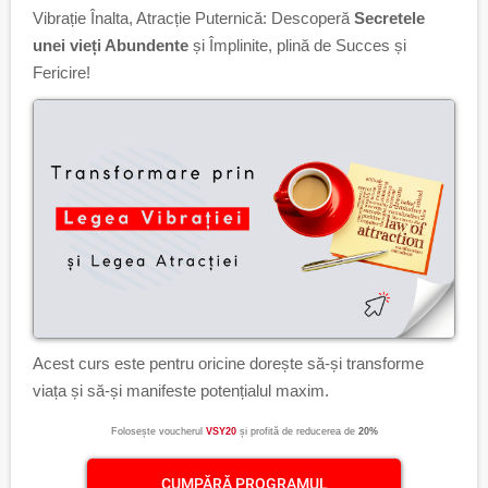
Vibrație Înalta, Atracție Puternică: Descoperă
Secretele
unei vieți Abundente
și Împlinite, plină de Succes și
Fericire!
Acest curs este pentru oricine dorește să-și transforme
viața și să-și manifeste potențialul maxim.
Folosește voucherul
VSY20
și profită de reducerea de
20%
CUMPĂRĂ PROGRAMUL