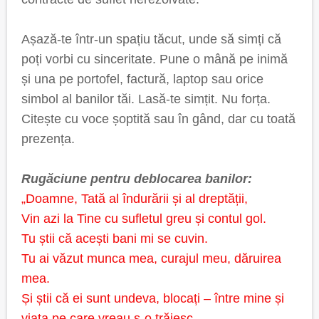
Așază-te într-un spațiu tăcut, unde să simți că
poți vorbi cu sinceritate. Pune o mână pe inimă
și una pe portofel, factură, laptop sau orice
simbol al banilor tăi. Lasă-te simțit. Nu forța.
Citește cu voce șoptită sau în gând, dar cu toată
prezența.
Rugăciune pentru deblocarea banilor:
„Doamne, Tată al îndurării și al dreptății,
Vin azi la Tine cu sufletul greu și contul gol.
Tu știi că acești bani mi se cuvin.
Tu ai văzut munca mea, curajul meu, dăruirea
mea.
Și știi că ei sunt undeva, blocați – între mine și
viața pe care vreau s-o trăiesc.