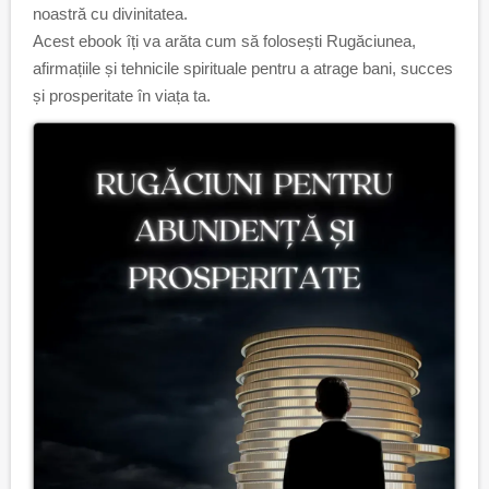
noastră cu divinitatea.
Acest ebook îți va arăta cum să folosești Rugăciunea,
afirmațiile și tehnicile spirituale pentru a atrage bani, succes
și prosperitate în viața ta.