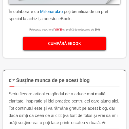
În colaborare cu
Milionarul.ro
poți beneficia de un preț
special la achiziția acestui eBook.
Folosește voucherul
VSY20
și profită de reducerea de
20%
CUMPĂRĂ EBOOK
👉 Susține munca de pe acest blog
Scriu fiecare articol cu gândul de a aduce mai multă
claritate, inspirație și idei practice pentru cei care ajung aici.
Tot conținutul este și va rămâne gratuit pe acest blog, dar
dacă simți că ceea ce ai citit ți-a fost de folos și vrei să îmi
arăți susținerea, o poți face printr-o cafea virtuală. ☕