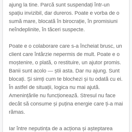
ajung la tine. Parcă sunt suspendați într-un
spațiu invizibil, dar dureros. Poate e vorba de o
sumă mare, blocată în birocrație, în promisiuni
neîndeplinite, în tăceri suspecte.
Poate e o colaborare care s-a încheiat brusc, un
client care întârzie nepermis de mult. Poate e o
moștenire, o plată, o restituire, un ajutor promis.
Banii sunt acolo — știi asta. Dar nu ajung. Sunt
blocați. Și simți cum te blochezi și tu odată cu ei.
În astfel de situații, logica nu mai ajută.
Amenințările nu funcționează. Stresul nu face
decât să consume și puțina energie care ți-a mai
rămas.
Iar între neputința de a acționa și așteptarea