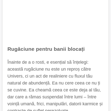
Rugăciune pentru banii blocați
Înainte de a o rosti, e esențial să înțelegi:
această rugăciune nu este un reproș către
Univers, ci un act de realiniere cu fluxul tău
natural de abundență. Ea nu cere ceea ce nu ți
se cuvine. Ea cheamă ceea ce este deja al tău,
dar care a rămas suspendat între lumi – între
voință umană, frici, manipulări, datorii karmice și
contracte de suflet nerezolvate.