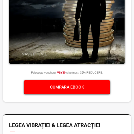
Folosește voucherul
VSY30
și primești
30%
REDUCERE.
CUMPĂRĂ EBOOK
LEGEA VIBRAȚIEI & LEGEA ATRACȚIEI