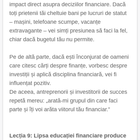
impact direct asupra deciziilor financiare. Dacă
toți prietenii tăi cheltuie bani pe lucruri de statut
– mașini, telefoane scumpe, vacanțe
extravagante – vei simți presiunea să faci la fel,
chiar dacă bugetul tău nu permite.
Pe de altă parte, dacă ești înconjurat de oameni
care citesc cărți despre finanțe, vorbesc despre
investiții și aplică disciplina financiară, vei fi
influențat pozitiv.
De aceea, antreprenorii și investitorii de succes
repetă mereu: „arată-mi grupul din care faci
parte și îți voi arăta viitorul tău financiar.”
Lecția 9: Lipsa educației financiare produce