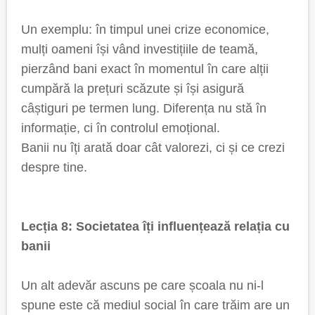
Un exemplu: în timpul unei crize economice,
mulți oameni își vând investițiile de teamă,
pierzând bani exact în momentul în care alții
cumpără la prețuri scăzute și își asigură
câștiguri pe termen lung. Diferența nu stă în
informație, ci în controlul emoțional.
Banii nu îți arată doar cât valorezi, ci și ce crezi
despre tine.
Lecția 8: Societatea îți influențează relația cu
banii
Un alt adevăr ascuns pe care școala nu ni-l
spune este că mediul social în care trăim are un