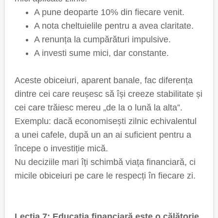
A pune deoparte 10% din fiecare venit.
A nota cheltuielile pentru a avea claritate.
A renunța la cumpărături impulsive.
A investi sume mici, dar constante.
Aceste obiceiuri, aparent banale, fac diferența
dintre cei care reușesc să își creeze stabilitate și
cei care trăiesc mereu „de la o lună la alta”.
Exemplu: dacă economisești zilnic echivalentul
a unei cafele, după un an ai suficient pentru a
începe o investiție mică.
Nu deciziile mari îți schimbă viața financiară, ci
micile obiceiuri pe care le respecți în fiecare zi.
Lecția 7: Educația financiară este o călătorie,