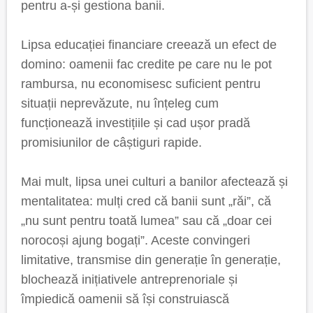
pentru a-și gestiona banii.
Lipsa educației financiare creează un efect de
domino: oamenii fac credite pe care nu le pot
rambursa, nu economisesc suficient pentru
situații neprevăzute, nu înțeleg cum
funcționează investițiile și cad ușor pradă
promisiunilor de câștiguri rapide.
Mai mult, lipsa unei culturi a banilor afectează și
mentalitatea: mulți cred că banii sunt „răi”, că
„nu sunt pentru toată lumea” sau că „doar cei
norocoși ajung bogați”. Aceste convingeri
limitative, transmise din generație în generație,
blochează inițiativele antreprenoriale și
împiedică oamenii să își construiască