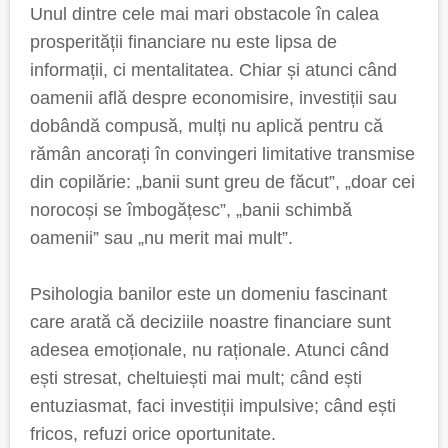
Unul dintre cele mai mari obstacole în calea
prosperității financiare nu este lipsa de
informații, ci mentalitatea. Chiar și atunci când
oamenii află despre economisire, investiții sau
dobândă compusă, mulți nu aplică pentru că
rămân ancorați în convingeri limitative transmise
din copilărie: „banii sunt greu de făcut”, „doar cei
norocoși se îmbogățesc”, „banii schimbă
oamenii” sau „nu merit mai mult”.
Psihologia banilor este un domeniu fascinant
care arată că deciziile noastre financiare sunt
adesea emoționale, nu raționale. Atunci când
ești stresat, cheltuiești mai mult; când ești
entuziasmat, faci investiții impulsive; când ești
fricos, refuzi orice oportunitate.