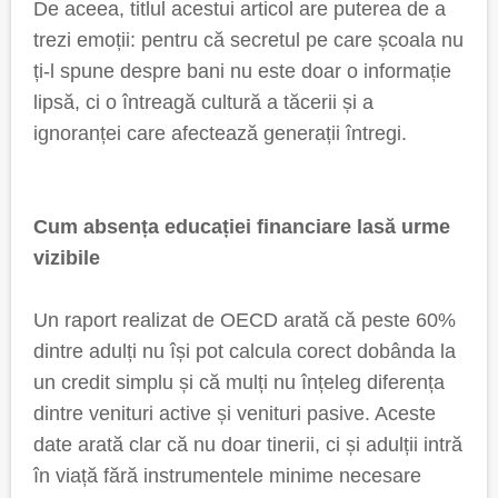
De aceea, titlul acestui articol are puterea de a
trezi emoții: pentru că secretul pe care școala nu
ți-l spune despre bani nu este doar o informație
lipsă, ci o întreagă cultură a tăcerii și a
ignoranței care afectează generații întregi.
Cum absența educației financiare lasă urme
vizibile
Un raport realizat de OECD arată că peste 60%
dintre adulți nu își pot calcula corect dobânda la
un credit simplu și că mulți nu înțeleg diferența
dintre venituri active și venituri pasive. Aceste
date arată clar că nu doar tinerii, ci și adulții intră
în viață fără instrumentele minime necesare