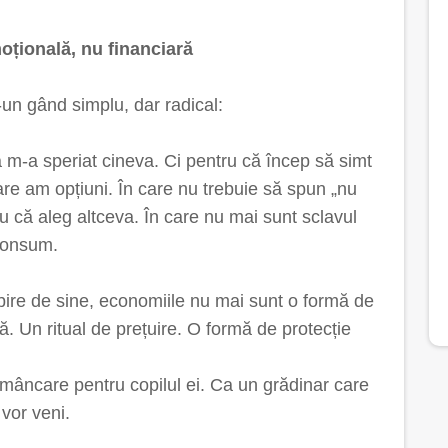
țională, nu financiară
un gând simplu, dar radical:
 m-a speriat cineva. Ci pentru că încep să simt
care am opțiuni. În care nu trebuie să spun „nu
u că aleg altceva. În care nu mai sunt sclavul
 consum.
bire de sine, economiile nu mai sunt o formă de
ă. Un ritual de prețuire. O formă de protecție
 mâncare pentru copilul ei. Ca un grădinar care
 vor veni.