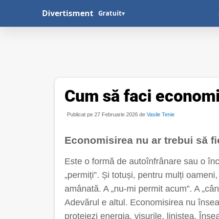
Divertisment
Gratuit
▾
Cum să faci economi
Publicat pe 27 Februarie 2026 de
Vasile Tenie
Economisirea nu ar trebui să f
Este o formă de autoînfrânare sau o încord
„permiți”. Și totuși, pentru mulți oameni
amânată. A „nu-mi permit acum”. A „cân
Adevărul e altul. Economisirea nu însea
protejezi energia, visurile, liniștea. Îns