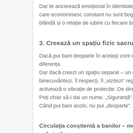
Dar te ancorează emoțional în identitat
care economisesc constant nu sunt bogaț
blândă și o relație de iubire cu fiecare b
3. Creează un spațiu fizic sacr
Dacă pui bani deoparte în același cont di
diferența.
Dar dacă creezi un spațiu separat – un co
binecuvântezi, îl respecți, îl „vizitezi”
activează o vibrație de protecție. De di
Poți chiar să-i dai un nume. „Siguranță”. 
Când pui bani acolo, nu pui „deoparte”.
Circulația conștientă a banilor – 