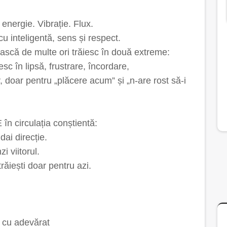
 energie. Vibrație. Flux.
cu inteligentă, sens și respect.
scă de multe ori trăiesc în două extreme:
esc în lipsă, frustrare, încordare,
v, doar pentru „plăcere acum” și „n-are rost să-i
în circulația conștientă:
dai direcție.
zi viitorul.
trăiești doar pentru azi.
c cu adevărat