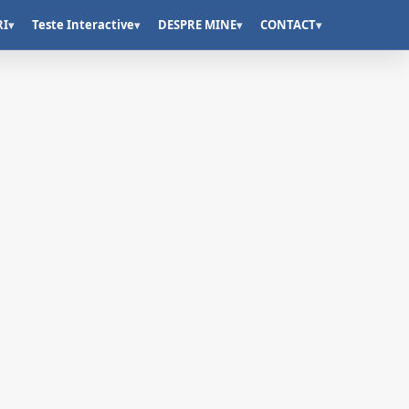
RI
Teste Interactive
DESPRE MINE
CONTACT
▾
▾
▾
▾