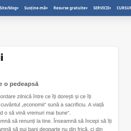
Site/blog
Susține-mă
Resurse gratuite
SERVICII
CURSU
▾
▾
▾
▾
i
ie o pedeapsă
are zilnică între ce îți dorești și ce îți
, cuvântul „economii” sună a sacrificiu. A viață
d o să vină vremuri mai bune”.
mnă să renunți la tine. Înseamnă să începi să îți
eamnă să pui bani deoparte nu din frică, ci din