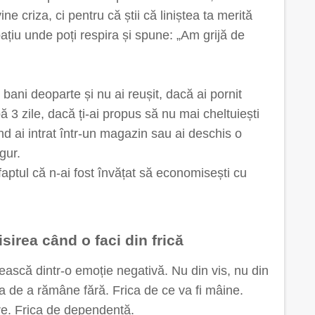
e criza, ci pentru că știi că liniștea ta merită
ațiu unde poți respira și spune: „Am grijă de
bani deoparte și nu ai reușit, dacă ai pornit
ă 3 zile, dacă ți-ai propus să nu mai cheltuiești
nd ai intrat într-un magazin sau ai deschis o
ngur.
faptul că n-ai fost învățat să economisești cu
irea când o faci din frică
ască dintr-o emoție negativă. Nu din vis, nu din
rica de a rămâne fără. Frica de ce va fi mâine.
re. Frica de dependență.