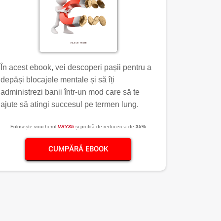
În acest ebook, vei descoperi pașii pentru a
depăși blocajele mentale și să îți
administrezi banii într-un mod care să te
ajute să atingi succesul pe termen lung.
Folosește voucherul
VSY35
și profită de reducerea de
35%
CUMPĂRĂ EBOOK