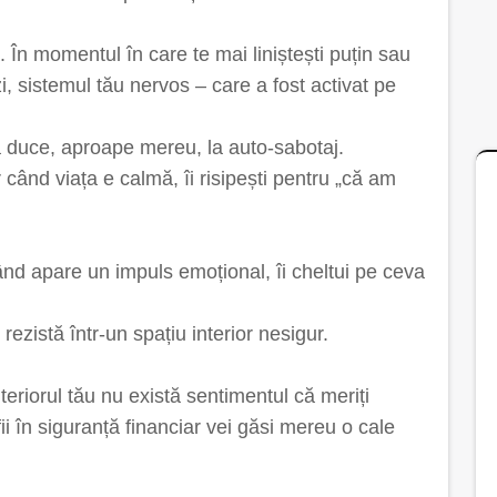
. În momentul în care te mai liniștești puțin sau
, sistemul tău nervos – care a fost activat pe
 duce, aproape mereu, la auto-sabotaj.
r când viața e calmă, îi risipești pentru „că am
ând apare un impuls emoțional, îi cheltui pe ceva
ezistă într-un spațiu interior nesigur.
nteriorul tău nu există sentimentul că meriți
ă fii în siguranță financiar vei găsi mereu o cale