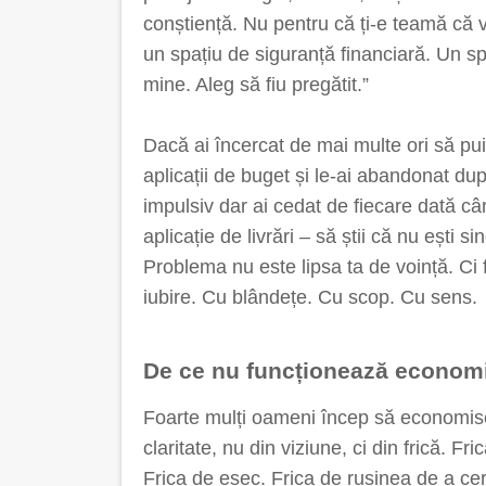
conștiență. Nu pentru că ți-e teamă că vin
un spațiu de siguranță financiară. Un sp
mine. Aleg să fiu pregătit.”
Dacă ai încercat de mai multe ori să pui 
aplicații de buget și le-ai abandonat dup
impulsiv dar ai cedat de fiecare dată câ
aplicație de livrări – să știi că nu ești si
Problema nu este lipsa ta de voință. Ci 
iubire. Cu blândețe. Cu scop. Cu sens.
De ce nu funcționează economis
Foarte mulți oameni încep să economise
claritate, nu din viziune, ci din frică. F
Frica de eșec. Frica de rușinea de a ce