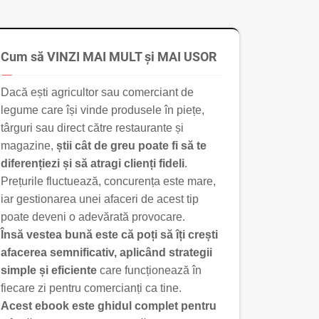
Cum să VINZI MAI MULT și MAI USOR
Dacă ești agricultor sau comerciant de
legume care își vinde produsele în piețe,
târguri sau direct către restaurante și
magazine,
știi cât de greu poate fi să te
diferențiezi și să atragi clienți fideli
.
Prețurile fluctuează, concurența este mare,
iar gestionarea unei afaceri de acest tip
poate deveni o adevărată provocare.
Însă vestea bună este că poți să îți crești
afacerea semnificativ, aplicând strategii
simple și eficiente
care funcționează în
fiecare zi pentru comercianți ca tine.
Acest ebook este ghidul complet pentru