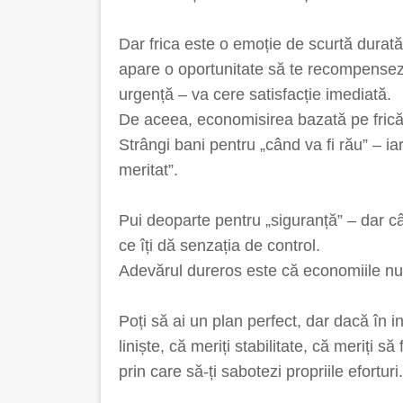
Dar frica este o emoție de scurtă durată
apare o oportunitate să te recompensezi
urgență – va cere satisfacție imediată.
De aceea, economisirea bazată pe frică
Strângi bani pentru „când va fi rău” – ia
meritat”.
Pui deoparte pentru „siguranță” – dar c
ce îți dă senzația de control.
Adevărul dureros este că economiile nu r
Poți să ai un plan perfect, dar dacă în i
liniște, că meriți stabilitate, că meriți s
prin care să-ți sabotezi propriile eforturi.