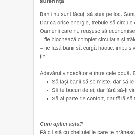
suferință
Banii nu sunt făcuți să stea pe loc. Sunt
Dar ca orice energie, trebuie să circule 
Oamenii care nu reușesc să economisea
– fie blochează complet circulația și trăi
– fie lasă banii să curgă haotic, impulsi
țin”.
Adevărul vindecător e între cele două. E 
Să lași banii să se miște, dar să le 
Să te bucuri de ei, dar fără să-ți vin
Să ai parte de confort, dar fără să 
Cum aplici asta?
Fă o listă cu cheltuielile care te hrănes