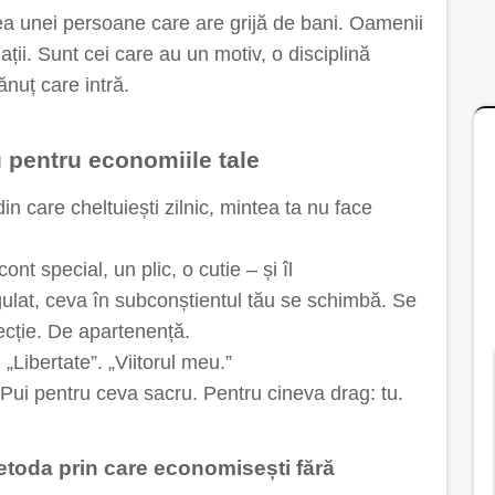
ea unei persoane care are grijă de bani. Oamenii
ii. Sunt cei care au un motiv, o disciplină
ănuț care intră.
u pentru economiile tale
n care cheltuiești zilnic, mintea ta nu face
nt special, un plic, o cutie – și îl
 regulat, ceva în subconștientul tău se schimbă. Se
recție. De apartenență.
„Libertate”. „Viitorul meu.”
 Pui pentru ceva sacru. Pentru cineva drag: tu.
metoda prin care economisești fără